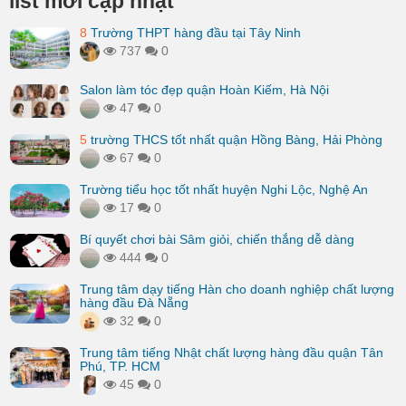
list mới cập nhật
8
Trường THPT hàng đầu tại Tây Ninh
737
0
Salon làm tóc đẹp quận Hoàn Kiếm, Hà Nội
47
0
5
trường THCS tốt nhất quận Hồng Bàng, Hải Phòng
67
0
Trường tiểu học tốt nhất huyện Nghi Lộc, Nghệ An
17
0
Bí quyết chơi bài Sâm giỏi, chiến thắng dễ dàng
444
0
Trung tâm dạy tiếng Hàn cho doanh nghiệp chất lượng
hàng đầu Đà Nẵng
32
0
Trung tâm tiếng Nhật chất lượng hàng đầu quận Tân
Phú, TP. HCM
45
0