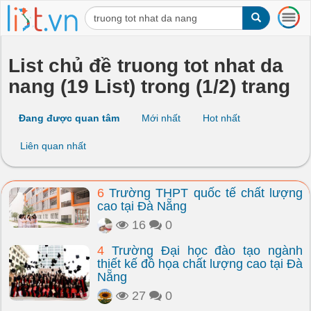
T
o
g
g
List chủ đề truong tot nhat da
l
nang (19 List) trong (1/2) trang
e
n
a
Đang được quan tâm
Mới nhất
Hot nhất
v
i
Liên quan nhất
g
a
t
6
Trường THPT quốc tế chất lượng
i
cao tại Đà Nẵng
o
n
16
0
4
Trường Đại học đào tạo ngành
thiết kế đồ họa chất lượng cao tại Đà
Nẵng
27
0