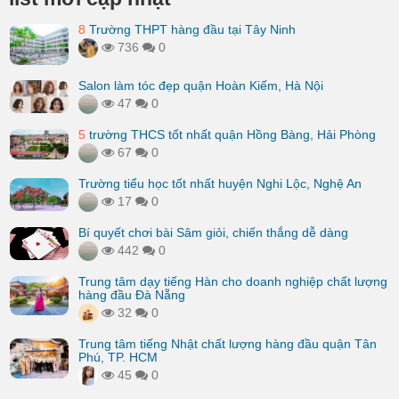
8
Trường THPT hàng đầu tại Tây Ninh
736
0
Salon làm tóc đẹp quận Hoàn Kiếm, Hà Nội
47
0
5
trường THCS tốt nhất quận Hồng Bàng, Hải Phòng
67
0
Trường tiểu học tốt nhất huyện Nghi Lộc, Nghệ An
17
0
Bí quyết chơi bài Sâm giỏi, chiến thắng dễ dàng
442
0
Trung tâm dạy tiếng Hàn cho doanh nghiệp chất lượng
hàng đầu Đà Nẵng
32
0
Trung tâm tiếng Nhật chất lượng hàng đầu quận Tân
Phú, TP. HCM
45
0