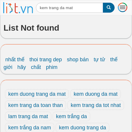
T
o
g
g
List Not found
l
e
n
a
v
i
nhất thế
thoi trang dep
shop bán
tự tử
thế
g
giới
hãy
chất
phim
a
t
i
o
kem duong trang da mat
kem duong da mat
n
kem trang da toan than
kem trang da tot nhat
lam trang da mat
kem trắng da
kem trắng da nam
kem duong trang da