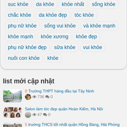
suc khỏe
da khỏe
khỏe nhất
sống khỏe
chắc khỏe
da khỏe đẹp
tóc khỏe
phụ nữ khỏe
sống vui khỏe
và khỏe mạnh
khỏe mạnh
khỏe xương
khỏe đẹp
phụ nữ khỏe đẹp
sữa khỏe
vui khỏe
nuôi con khỏe
khỏe
list mới cập nhật
8
Trường THPT hàng đầu tại Tây Ninh
736
0
Salon làm tóc đẹp quận Hoàn Kiếm, Hà Nội
47
0
5
trường THCS tốt nhất quận Hồng Bàng, Hải Phòng