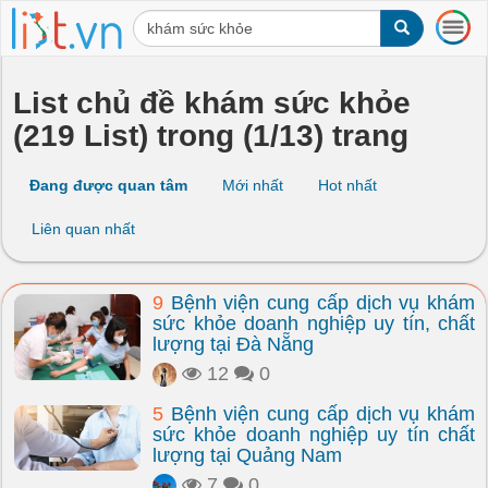
T
o
g
g
List chủ đề khám sức khỏe
l
(219 List) trong (1/13) trang
e
n
a
Đang được quan tâm
Mới nhất
Hot nhất
v
i
Liên quan nhất
g
a
t
9
Bệnh viện cung cấp dịch vụ khám
i
sức khỏe doanh nghiệp uy tín, chất
o
lượng tại Đà Nẵng
n
12
0
5
Bệnh viện cung cấp dịch vụ khám
sức khỏe doanh nghiệp uy tín chất
lượng tại Quảng Nam
7
0