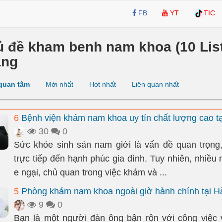
FB
YT
TIC
ủ đề kham benh nam khoa (10 List
ang
quan tâm
Mới nhất
Hot nhất
Liên quan nhất
6
Bệnh viện khám nam khoa uy tín chất lượng cao tạ
30
0
Sức khỏe sinh sản nam giới là vấn đề quan trọn
trực tiếp đến hạnh phúc gia đình. Tuy nhiên, nhiều
e ngại, chủ quan trong việc khám và ...
5
Phòng khám nam khoa ngoài giờ hành chính tại H
9
0
Bạn là một người đàn ông bận rộn với công việc 