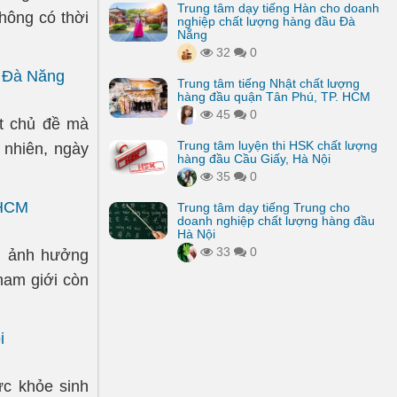
Trung tâm dạy tiếng Hàn cho doanh
hông có thời
nghiệp chất lượng hàng đầu Đà
Nẵng
32
0
i Đà Nẵng
Trung tâm tiếng Nhật chất lượng
hàng đầu quận Tân Phú, TP. HCM
45
0
t chủ đề mà
Trung tâm luyện thi HSK chất lượng
 nhiên, ngày
hàng đầu Cầu Giấy, Hà Nội
35
0
 HCM
Trung tâm dạy tiếng Trung cho
doanh nghiệp chất lượng hàng đầu
Hà Nội
33
0
g, ảnh hưởng
 nam giới còn
i
c khỏe sinh