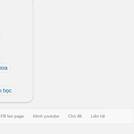
a
hoa
m học
FB fan page
Kênh youtube
Chủ đề
Liên hệ