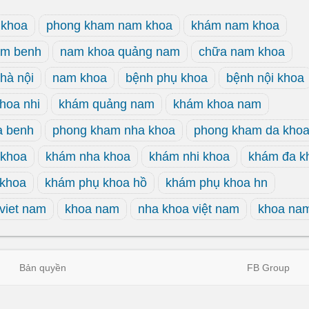
 khoa
phong kham nam khoa
khám nam khoa
am benh
nam khoa quảng nam
chữa nam khoa
hà nội
nam khoa
bệnh phụ khoa
bệnh nội khoa
hoa nhi
khám quảng nam
khám khoa nam
a benh
phong kham nha khoa
phong kham da kho
 khoa
khám nha khoa
khám nhi khoa
khám đa k
 khoa
khám phụ khoa hồ
khám phụ khoa hn
viet nam
khoa nam
nha khoa việt nam
khoa na
Bản quyền
FB Group