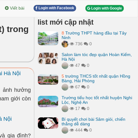
Viết bài
Login with Facebook
Login with Google
list mới cập nhật
) trong
8
Trường THPT hàng đầu tại Tây
Ninh
736
0
Salon làm tóc đẹp quận Hoàn Kiếm,
Hà Nội
47
0
i Hà Nội
5
trường THCS tốt nhất quận Hồng
Bàng, Hải Phòng
67
0
g, ảnh hưởng
Trường tiểu học tốt nhất huyện Nghi
 nam giới còn
Lộc, Nghệ An
17
0
à Nội
Bí quyết chơi bài Sâm giỏi, chiến
thắng dễ dàng
444
0
và gia đình?