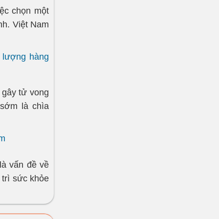
iệc chọn một
ịnh. Việt Nam
t lượng hàng
 gây tử vong
 sớm là chìa
am
là vấn đề về
 trì sức khỏe