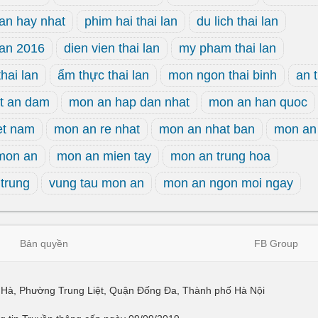
lan hay nhat
phim hai thai lan
du lich thai lan
lan 2016
dien vien thai lan
my pham thai lan
hai lan
ẩm thực thai lan
mon ngon thai binh
an t
t an dam
mon an hap dan nhat
mon an han quoc
et nam
mon an re nhat
mon an nhat ban
mon an 
mon an
mon an mien tay
mon an trung hoa
trung
vung tau mon an
mon an ngon moi ngay
Bản quyền
FB Group
ái Hà, Phường Trung Liệt, Quận Đống Đa, Thành phố Hà Nội