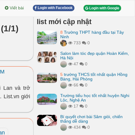
Viết bài
Login with Facebook
Login with Google
list mới cập nhật
(1/1)
8
Trường THPT hàng đầu tại Tây
Ninh
733
0
Salon làm tóc đẹp quận Hoàn Kiếm,
Hà Nội
47
0
CM
5
trường THCS tốt nhất quận Hồng
Bàng, Hải Phòng
66
0
 Lan và trở
Trường tiểu học tốt nhất huyện Nghi
 List.vn giới
Lộc, Nghệ An
17
0
Bí quyết chơi bài Sâm giỏi, chiến
thắng dễ dàng
434
0
lan