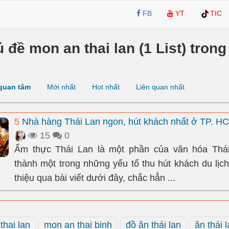
FB
YT
TIC
ủ đề mon an thai lan (1 List) trong 
quan tâm
Mới nhất
Hot nhất
Liên quan nhất
5
Nhà hàng Thái Lan ngon, hút khách nhất ở TP. H
15
0
Ẩm thực Thái Lan là một phần của văn hóa Thái
thành một trong những yếu tố thu hút khách du lịch.
thiệu qua bài viết dưới đây, chắc hẳn ...
thai lan
mon an thai binh
đồ ăn thái lan
ăn thái 