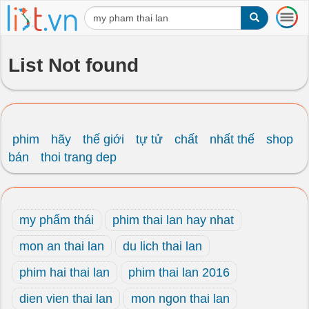
T
o
g
g
List Not found
l
e
n
a
v
i
phim
hãy
thế giới
tự tử
chất
nhất thế
shop
g
bán
thoi trang dep
a
t
i
o
my phẩm thái
phim thai lan hay nhat
n
mon an thai lan
du lich thai lan
phim hai thai lan
phim thai lan 2016
dien vien thai lan
mon ngon thai lan