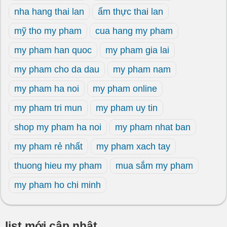
nha hang thai lan
ẩm thực thai lan
mỹ tho my pham
cua hang my pham
my pham han quoc
my pham gia lai
my pham cho da dau
my pham nam
my pham ha noi
my pham online
my pham tri mun
my pham uy tin
shop my pham ha noi
my pham nhat ban
my pham rẻ nhất
my pham xach tay
thuong hieu my pham
mua sắm my pham
my pham ho chi minh
list mới cập nhật