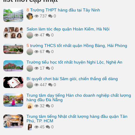
8
Trường THPT hàng đầu tại Tây Ninh
737
0
Salon làm tóc đẹp quận Hoàn Kiếm, Hà Nội
47
0
5
trường THCS tốt nhất quận Hồng Bàng, Hải Phòng
67
0
Trường tiểu học tốt nhất huyện Nghi Lộc, Nghệ An
17
0
Bí quyết chơi bài Sâm giỏi, chiến thắng dễ dàng
447
0
Trung tâm dạy tiếng Hàn cho doanh nghiệp chất lượng
hàng đầu Đà Nẵng
32
0
Trung tâm tiếng Nhật chất lượng hàng đầu quận Tân
Phú, TP. HCM
45
0