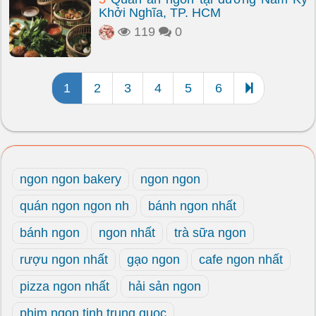
Khởi Nghĩa, TP. HCM
119
0
1
2
3
4
5
6
ngon ngon bakery
ngon ngon
quán ngon ngon nh
bánh ngon nhất
bánh ngon
ngon nhất
trà sữa ngon
rượu ngon nhất
gạo ngon
cafe ngon nhất
pizza ngon nhất
hải sản ngon
phim ngon tinh trung quoc