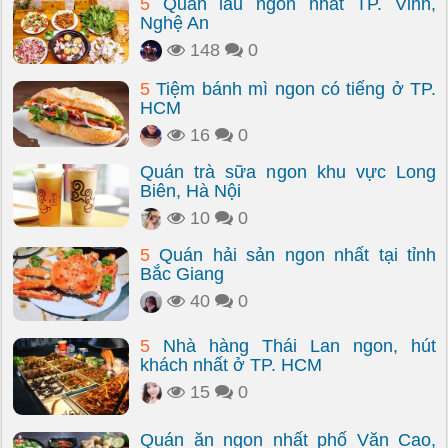
5
Quán lẩu ngon nhất TP. Vinh,
Nghệ An
148
0
5
Tiệm bánh mì ngon có tiếng ở TP.
HCM
16
0
Quán trà sữa ngon khu vực Long
Biên, Hà Nội
10
0
5
Quán hải sản ngon nhất tại tỉnh
Bắc Giang
40
0
5
Nhà hàng Thái Lan ngon, hút
khách nhất ở TP. HCM
15
0
Quán ăn ngon nhất phố Văn Cao,