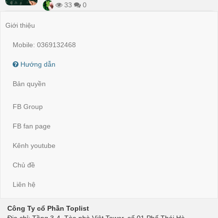
33
0
Giới thiệu
Mobile: 0369132468
Hướng dẫn
Bản quyền
FB Group
FB fan page
Kênh youtube
Chủ đề
Liên hệ
Công Ty cổ Phần Toplist
Địa chỉ: Tầng 3-4, Tòa nhà Việt Tower, số 01 Phố Thái Hà,