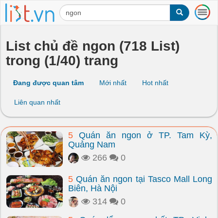
T
o
g
g
List chủ đề ngon (718 List)
l
trong (1/40) trang
e
n
a
Đang được quan tâm
Mới nhất
Hot nhất
v
i
Liên quan nhất
g
a
t
5
Quán ăn ngon ở TP. Tam Kỳ,
i
Quảng Nam
o
n
266
0
5
Quán ăn ngon tại Tasco Mall Long
Biên, Hà Nội
314
0