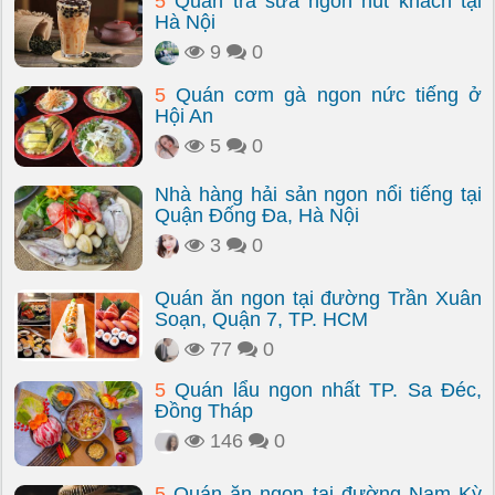
5
Quán trà sữa ngon hút khách tại
Hà Nội
9
0
5
Quán cơm gà ngon nức tiếng ở
Hội An
5
0
Nhà hàng hải sản ngon nổi tiếng tại
Quận Đống Đa, Hà Nội
3
0
Quán ăn ngon tại đường Trần Xuân
Soạn, Quận 7, TP. HCM
77
0
5
Quán lẩu ngon nhất TP. Sa Đéc,
Đồng Tháp
146
0
5
Quán ăn ngon tại đường Nam Kỳ