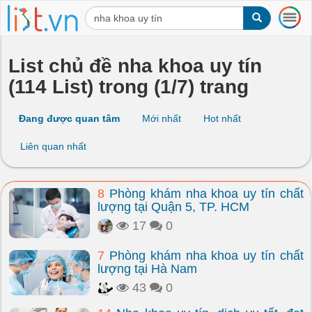
T
o
g
g
List chủ đề nha khoa uy tín
l
(114 List) trong (1/7) trang
e
n
a
Đang được quan tâm
Mới nhất
Hot nhất
v
i
Liên quan nhất
g
a
t
8
Phòng khám nha khoa uy tín chất
i
lượng tại Quận 5, TP. HCM
o
n
17
0
7
Phòng khám nha khoa uy tín chất
lượng tại Hà Nam
43
0