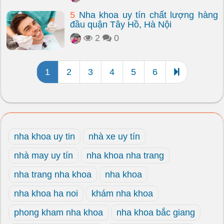
5
Nha khoa uy tín chất lượng hàng
đầu quận Tây Hồ, Hà Nội
2
0
1
2
3
4
5
6
nha khoa uy tin
nhà xe uy tín
nhà may uy tín
nha khoa nha trang
nha trang nha khoa
nha khoa
nha khoa ha noi
khám nha khoa
phong kham nha khoa
nha khoa bắc giang