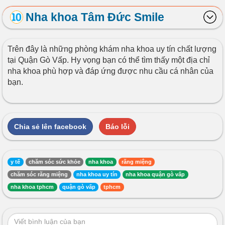
Nha khoa Tâm Đức Smile
Trên đây là những phòng khám nha khoa uy tín chất lượng
tại Quận Gò Vấp. Hy vọng bạn có thể tìm thấy một địa chỉ
nha khoa phù hợp và đáp ứng được nhu cầu cá nhân của
bạn.
Chia sẻ lên facebook
Báo lỗi
y tế
chăm sóc sức khỏe
nha khoa
răng miệng
chăm sóc răng miệng
nha khoa uy tín
nha khoa quận gò vấp
nha khoa tphcm
quận gò vấp
tphcm