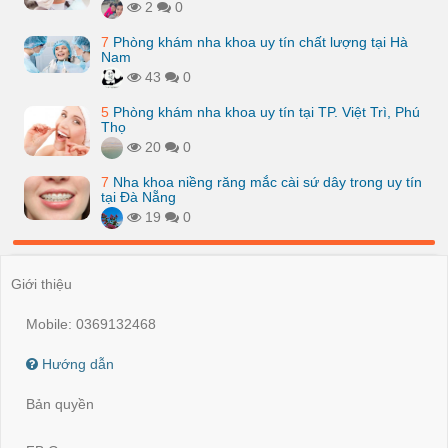
2
0
7
Phòng khám nha khoa uy tín chất lượng tại Hà
Nam
43
0
5
Phòng khám nha khoa uy tín tại TP. Việt Trì, Phú
Thọ
20
0
7
Nha khoa niềng răng mắc cài sứ dây trong uy tín
tại Đà Nẵng
19
0
Giới thiệu
Mobile: 0369132468
Hướng dẫn
Bản quyền