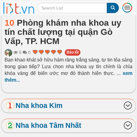
T
o
g
10
Phòng khám nha khoa uy
g
tín chất lượng tại quận Gò
l
e
Vấp, TP. HCM
n
a
5
0
Báo lỗi
v
Bạn khao khát sở hữu hàm răng trắng sáng, tự tin tỏa sáng
i
trong giao tiếp? Lựa chọn nha khoa uy tín chính là chìa
g
a
khóa vàng để biến ước mơ đó thành hiện thực.
...
xem
t
thêm...
i
o
n
Nha khoa Kim
Nha khoa Tâm Nhất