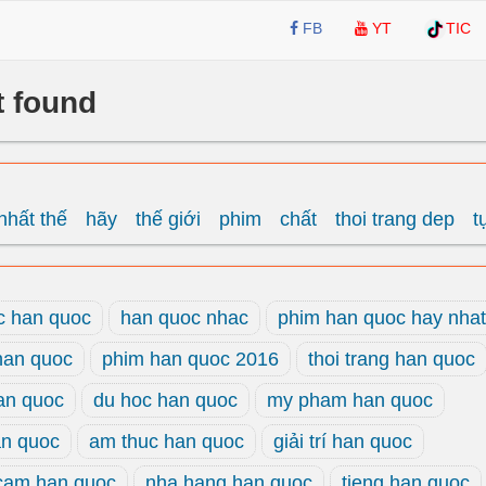
FB
YT
TIC
t found
nhất thế
hãy
thế giới
phim
chất
thoi trang dep
t
 han quoc
han quoc nhac
phim han quoc hay nhat
han quoc
phim han quoc 2016
thoi trang han quoc
an quoc
du hoc han quoc
my pham han quoc
n quoc
am thuc han quoc
giải trí han quoc
 cam han quoc
nha hang han quoc
tieng han quoc