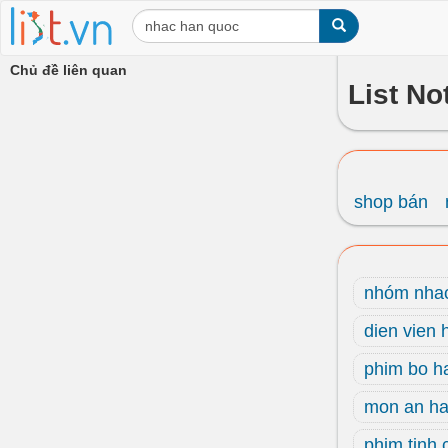
Chủ đề liên quan
List No
shop bán
nhóm nhac
dien vien 
phim bo h
mon an ha
phim tinh