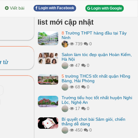
Viết bài
Login with Facebook
Login with Google
list mới cập nhật
8
Trường THPT hàng đầu tại Tây
Ninh
739
0
Salon làm tóc đẹp quận Hoàn Kiếm,
Hà Nội
ự tử
47
0
5
trường THCS tốt nhất quận Hồng
Bàng, Hải Phòng
68
0
Trường tiểu học tốt nhất huyện Nghi
Lộc, Nghệ An
17
0
Bí quyết chơi bài Sâm giỏi, chiến
thắng dễ dàng
450
0