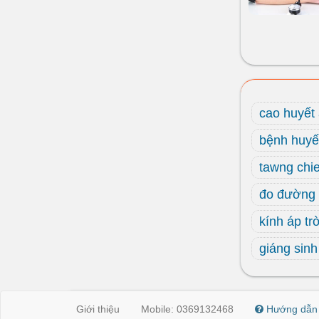
cao huyết
bệnh huyế
tawng chi
đo đường 
kính áp tr
giáng sin
Giới thiệu
Mobile: 0369132468
Hướng dẫn