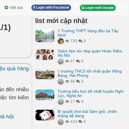
Viết bài
Login with Facebook
Login with Google
list mới cập nhật
/1)
8
Trường THPT hàng đầu tại Tây
Ninh
733
0
Salon làm tóc đẹp quận Hoàn Kiếm,
Hà Nội
47
0
iệu quả hàng
5
trường THCS tốt nhất quận Hồng
Bàng, Hải Phòng
66
0
ẫn đến nhiều
Trường tiểu học tốt nhất huyện Nghi
Lộc, Nghệ An
việc tìm kiếm
17
0
Bí quyết chơi bài Sâm giỏi, chiến
thắng dễ dàng
Hà Nội
434
0