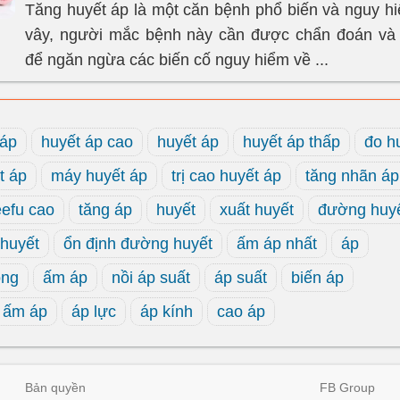
Tăng huyết áp là một căn bệnh phổ biến và nguy hi
vây, người mắc bệnh này cần được chẩn đoán và 
để ngăn ngừa các biến cố nguy hiểm về ...
 áp
huyết áp cao
huyết áp
huyết áp thấp
đo h
t áp
máy huyết áp
trị cao huyết áp
tăng nhãn áp
eefu cao
tăng áp
huyết
xuất huyết
đường huy
huyết
ổn định đường huyết
ấm áp nhất
áp
òng
ấm áp
nồi áp suất
áp suất
biến áp
h ấm áp
áp lực
áp kính
cao áp
Bản quyền
FB Group