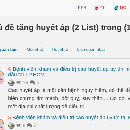
FB
YT
TIC
ủ đề tăng huyết áp (2 List) trong (1
quan tâm
Mới nhất
Hot nhất
Liên quan nhất
6
Bệnh viện khám và điều trị cao huyết áp uy tín h
đầu tại TP.HCM
19
0
Cao huyết áp là một căn bệnh nguy hiểm, có thể d
biến chứng tim mạch, đột quỵ, suy thận,... Do đó, 
một địa chỉ chất lượng để điều trị ...
5
Bệnh viện khám và điều trị cao huyết áp uy tín tại 
8
0