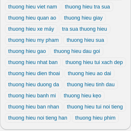
thuong hieu viet nam
thuong hieu tra sua
thuong hieu quan ao
thuong hieu giay
thuong hieu xe máy
tra sua thuong hieu
thuong hieu my pham
thuong hieu sua
thuong hieu gao
thuong hieu dau goi
thuong hieu nhat ban
thuong hieu tui xach dep
thuong hieu dien thoai
thuong hieu ao dai
thuong hieu duong da
thuong hieu tinh dau
thuong hieu banh mi
thuong hieu kẹo
thuong hieu ban nhan
thuong hieu tui noi tieng
thuong hieu noi tieng han
thuong hieu phim