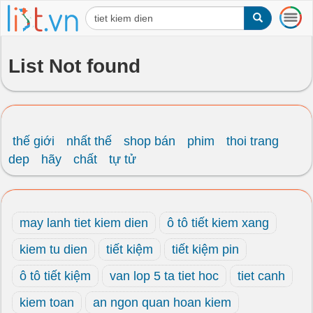
T
o
g
g
List Not found
l
e
n
a
v
i
thế giới
nhất thế
shop bán
phim
thoi trang
g
dep
hãy
chất
tự tử
a
t
i
o
may lanh tiet kiem dien
ô tô tiết kiem xang
n
kiem tu dien
tiết kiệm
tiết kiệm pin
ô tô tiết kiệm
van lop 5 ta tiet hoc
tiet canh
kiem toan
an ngon quan hoan kiem