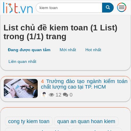
T
o
g
g
List chủ đề kiem toan (1 List)
l
trong (1/1) trang
e
n
a
Đang được quan tâm
Mới nhất
Hot nhất
v
i
Liên quan nhất
g
a
t
4
Trường đào tạo ngành kiểm toán
i
chất lượng cao tại TP. HCM
o
n
12
0
cong ty kiem toan
quan an quan hoan kiem