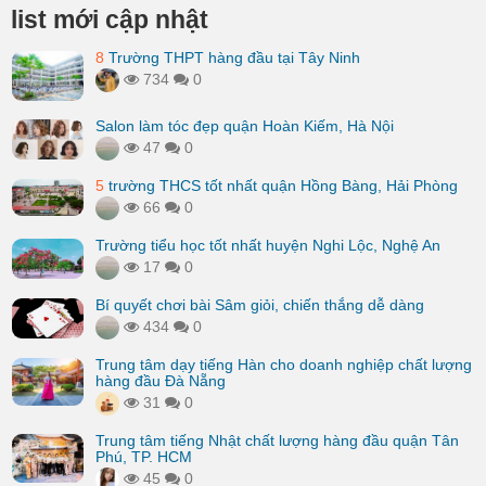
list mới cập nhật
8
Trường THPT hàng đầu tại Tây Ninh
734
0
Salon làm tóc đẹp quận Hoàn Kiếm, Hà Nội
47
0
5
trường THCS tốt nhất quận Hồng Bàng, Hải Phòng
66
0
Trường tiểu học tốt nhất huyện Nghi Lộc, Nghệ An
17
0
Bí quyết chơi bài Sâm giỏi, chiến thắng dễ dàng
434
0
Trung tâm dạy tiếng Hàn cho doanh nghiệp chất lượng
hàng đầu Đà Nẵng
31
0
Trung tâm tiếng Nhật chất lượng hàng đầu quận Tân
Phú, TP. HCM
45
0