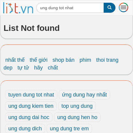
T
o
g
g
List Not found
l
e
n
a
v
i
nhất thế
thế giới
shop bán
phim
thoi trang
g
dep
tự tử
hãy
chất
a
t
i
o
tuyen dung tot nhat
ứng dung hay nhất
n
ung dung kiem tien
top ung dung
ung dung dai hoc
ung dung hen ho
ung dung dich
ung dung tre em