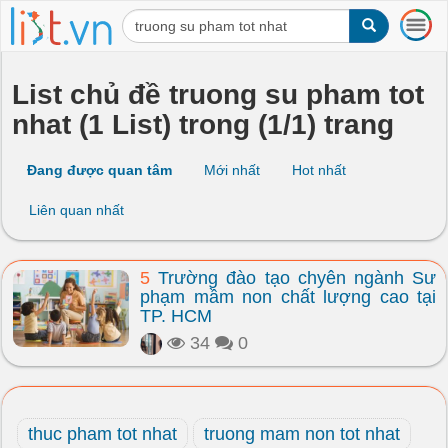
T
o
g
g
List chủ đề truong su pham tot
l
nhat (1 List) trong (1/1) trang
e
n
a
Đang được quan tâm
Mới nhất
Hot nhất
v
i
Liên quan nhất
g
a
t
5
Trường đào tạo chyên ngành Sư
i
phạm mầm non chất lượng cao tại
o
TP. HCM
n
34
0
thuc pham tot nhat
truong mam non tot nhat