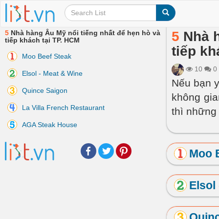
5
Nhà hàng Âu Mỹ nổi tiếng nhất để hẹn hò và
5
Nhà h
tiếp khách tại TP. HCM
tiếp kh
Moo Beef Steak
10
0
Elsol - Meat & Wine
Nếu bạn y
Quince Saigon
không gia
La Villa French Restaurant
thì những
AGA Steak House
Facebook
Twitter
Pinterest
Moo 
Elsol
Quin