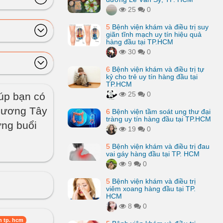
25
0
5
Bệnh viện khám và điều trị suy
giãn tĩnh mạch uy tín hiệu quả
hàng đầu tại TP.HCM
30
0
6
Bệnh viện khám và điều trị tự
kỷ cho trẻ uy tín hàng đầu tại
TP.HCM
25
0
iúp bạn có
hương Tây
6
Bệnh viện tầm soát ung thư đại
tràng uy tín hàng đầu tại TP.HCM
ững buổi
19
0
5
Bệnh viện khám và điều trị đau
vai gáy hàng đầu tại TP. HCM
9
0
5
Bệnh viện khám và điều trị
viêm xoang hàng đầu tại TP.
HCM
8
0
 tp. hcm