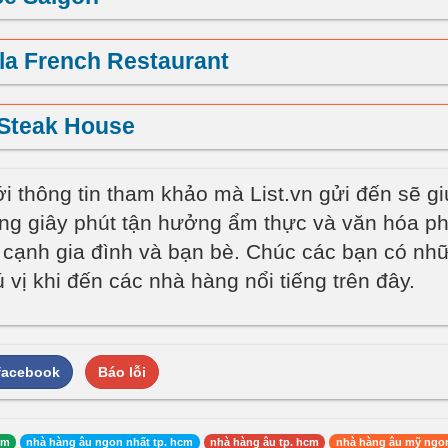
lla French Restaurant
Steak House
ới thông tin tham khảo mà List.vn gửi đến sẽ g
g giây phút tận hưởng ẩm thực và văn hóa p
n cạnh gia đình và bạn bè. Chúc các bạn có nh
 vị khi đến các nhà hàng nổi tiếng trên đây.
 facebook
Báo lỗi
cm
nhà hàng âu ngon nhất tp. hcm
nhà hàng âu tp. hcm
nhà hàng âu mỹ ngon