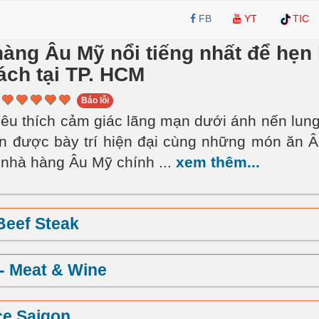
FB
YT
TIC
àng Âu Mỹ nổi tiếng nhất để hẹn
ách tại TP. HCM
Báo lỗi
êu thích cảm giác lãng mạn dưới ánh nến lung 
n được bày trí hiện đại cùng những món ăn 
 nhà hàng Âu Mỹ chính
...
xem thêm...
Beef Steak
 - Meat & Wine
ce Saigon