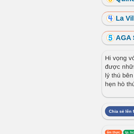
La Vi
AGA 
Hi vọng v
được nhữn
lý thú bê
hẹn hò thú
Chia sẻ lên
ẩm thực
tp. h