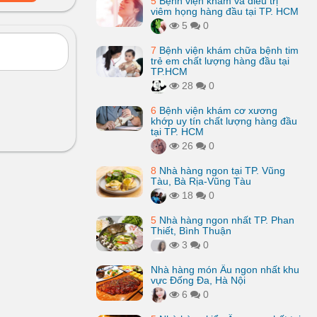
5
Bệnh viện khám và điều trị
viêm họng hàng đầu tại TP. HCM
5
0
7
Bệnh viện khám chữa bệnh tim
trẻ em chất lượng hàng đầu tại
TP.HCM
28
0
6
Bệnh viện khám cơ xương
khớp uy tín chất lượng hàng đầu
tại TP. HCM
26
0
8
Nhà hàng ngon tại TP. Vũng
Tàu, Bà Rịa-Vũng Tàu
18
0
5
Nhà hàng ngon nhất TP. Phan
Thiết, Bình Thuận
3
0
Nhà hàng món Âu ngon nhất khu
vực Đống Đa, Hà Nội
6
0