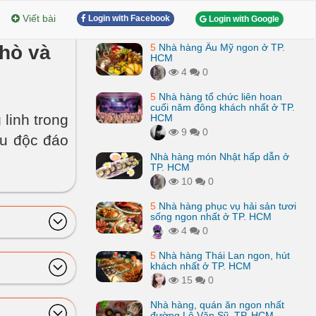
Viết bài
Login with Facebook
Login with Google
 hò và
5
Nhà hàng Âu Mỹ ngon ở TP.
HCM
4
0
5
Nhà hàng tổ chức liên hoan
cuối năm đông khách nhất ở TP.
linh trong
HCM
9
0
Âu độc đáo
Nhà hàng món Nhật hấp dẫn ở
TP. HCM
10
0
5
Nhà hàng phục vụ hải sản tươi
sống ngon nhất ở TP. HCM
4
0
5
Nhà hàng Thái Lan ngon, hút
khách nhất ở TP. HCM
15
0
Nhà hàng, quán ăn ngon nhất
đường Lê Văn Sỹ, TP. HCM