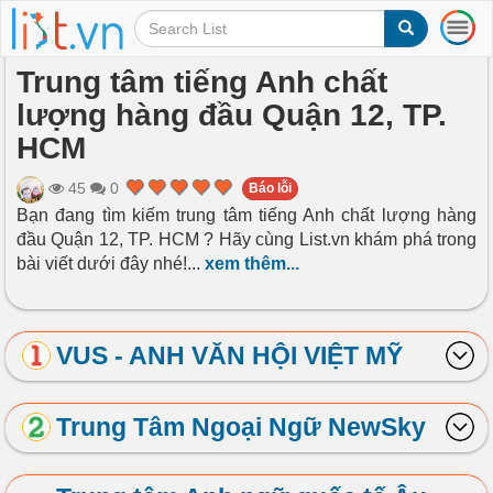
T
o
g
Trung tâm tiếng Anh chất
g
lượng hàng đầu Quận 12, TP.
l
e
HCM
n
a
45
0
Báo lỗi
v
Bạn đang tìm kiếm trung tâm tiếng Anh chất lượng hàng
i
đầu Quận 12, TP. HCM ? Hãy cùng List.vn khám phá trong
g
a
bài viết dưới đây nhé!
...
xem thêm...
t
i
o
VUS - ANH VĂN HỘI VIỆT MỸ
n
Trung Tâm Ngoại Ngữ NewSky