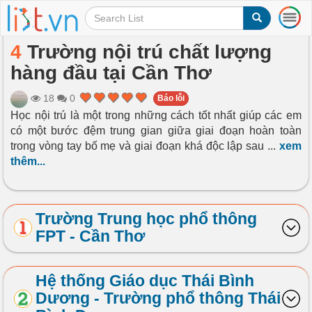
T
o
g
4
Trường nội trú chất lượng
g
hàng đầu tại Cần Thơ
l
e
n
18
0
Báo lỗi
a
Học nội trú là một trong những cách tốt nhất giúp các em
v
có một bước đệm trung gian giữa giai đoạn hoàn toàn
i
trong vòng tay bố mẹ và giai đoạn khá độc lập sau
...
xem
g
thêm...
a
t
i
o
Trường Trung học phổ thông
n
FPT - Cần Thơ
Hệ thống Giáo dục Thái Bình
Dương - Trường phổ thông Thái