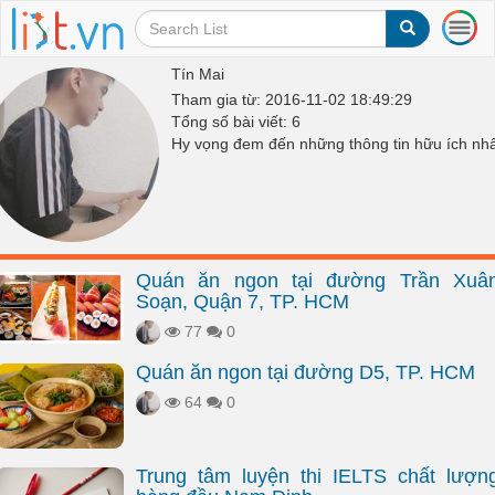
T
o
g
Tín Mai
g
Tham gia từ: 2016-11-02 18:49:29
l
Tổng số bài viết: 6
e
Hy vọng đem đến những thông tin hữu ích nhấ
n
a
v
i
g
a
Quán ăn ngon tại đường Trần Xuâ
t
Soạn, Quận 7, TP. HCM
i
o
77
0
n
Quán ăn ngon tại đường D5, TP. HCM
64
0
Trung tâm luyện thi IELTS chất lượn