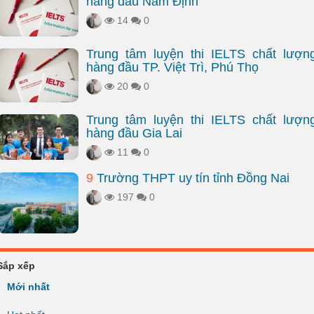
hàng đầu Nam Định
14
0
Trung tâm luyện thi IELTS chất lượn
hàng đầu TP. Việt Trì, Phú Thọ
20
0
Trung tâm luyện thi IELTS chất lượn
hàng đầu Gia Lai
11
0
9
Trường THPT uy tín tỉnh Đồng Nai
197
0
Sắp xếp
Mới nhất