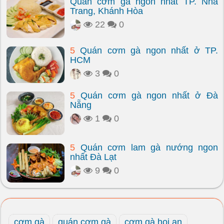
Quán cơm gà ngon nhất TP. Nha
Trang, Khánh Hòa
22
0
5
Quán cơm gà ngon nhất ở TP.
HCM
3
0
5
Quán cơm gà ngon nhất ở Đà
Nẵng
1
0
5
Quán cơm lam gà nướng ngon
nhất Đà Lạt
9
0
cơm gà
quán cơm gà
cơm gà hoi an