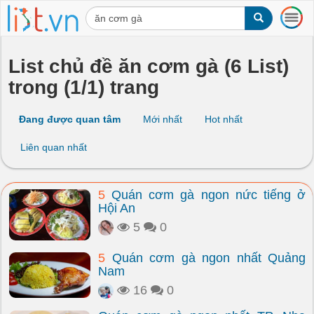
T
o
g
g
List chủ đề ăn cơm gà (6 List)
l
trong (1/1) trang
e
n
a
Đang được quan tâm
Mới nhất
Hot nhất
v
i
Liên quan nhất
g
a
t
5
Quán cơm gà ngon nức tiếng ở
i
Hội An
o
n
5
0
5
Quán cơm gà ngon nhất Quảng
Nam
16
0