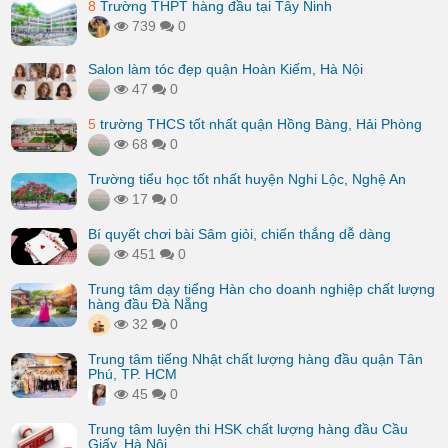
8
Trường THPT hàng đầu tại Tây Ninh
739
0
Salon làm tóc đẹp quận Hoàn Kiếm, Hà Nội
47
0
5
trường THCS tốt nhất quận Hồng Bàng, Hải Phòng
68
0
Trường tiểu học tốt nhất huyện Nghi Lộc, Nghệ An
17
0
Bí quyết chơi bài Sâm giỏi, chiến thắng dễ dàng
451
0
Trung tâm dạy tiếng Hàn cho doanh nghiệp chất lượng
hàng đầu Đà Nẵng
32
0
Trung tâm tiếng Nhật chất lượng hàng đầu quận Tân
Phú, TP. HCM
45
0
Trung tâm luyện thi HSK chất lượng hàng đầu Cầu
Giấy, Hà Nội