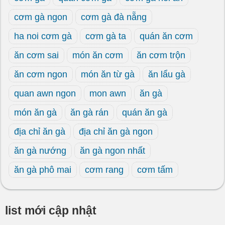
cơm gà ngon
cơm gà đà nẵng
ha noi cơm gà
cơm gà ta
quán ăn cơm
ăn cơm sai
món ăn cơm
ăn cơm trộn
ăn cơm ngon
món ăn từ gà
ăn lẩu gà
quan awn ngon
mon awn
ăn gà
món ăn gà
ăn gà rán
quán ăn gà
địa chỉ ăn gà
địa chỉ ăn gà ngon
ăn gà nướng
ăn gà ngon nhất
ăn gà phô mai
cơm rang
cơm tấm
list mới cập nhật