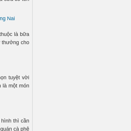
ng Nai
thuộc là bữa
ự thưởng cho
ọn tuyệt vời
án là một món
hình thì cần
à quán cà phê