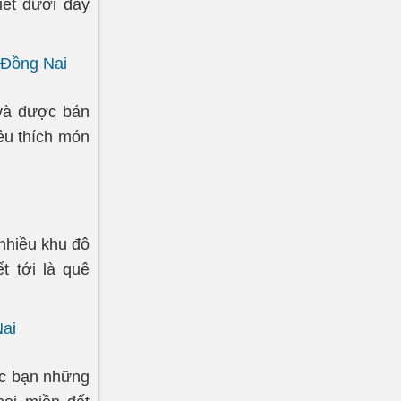
iết dưới đây
 Đồng Nai
và được bán
yêu thích món
 nhiều khu đô
t tới là quê
ai
các bạn những