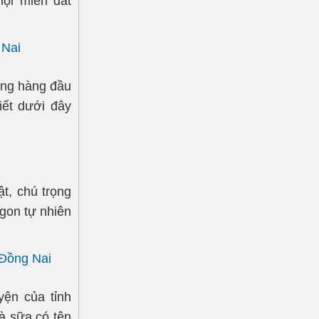
mọi miền đất
 Nai
ợng hàng đầu
iết dưới đây
t, chú trọng
ngon tự nhiên
 Đồng Nai
yện của tỉnh
à sữa có tên