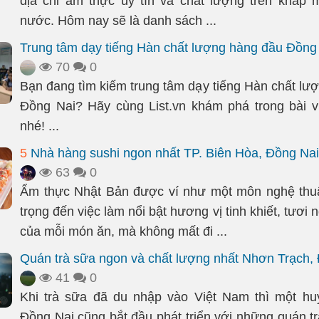
địa chỉ ẩm thực uy tín và chất lượng trên khắp 
nước. Hôm nay sẽ là danh sách ...
Trung tâm dạy tiếng Hàn chất lượng hàng đầu Đồng
70
0
Bạn đang tìm kiếm trung tâm dạy tiếng Hàn chất lư
Đồng Nai? Hãy cùng List.vn khám phá trong bài v
nhé! ...
5
Nhà hàng sushi ngon nhất TP. Biên Hòa, Đồng Nai
63
0
Ẩm thực Nhật Bản được ví như một môn nghệ thuậ
trọng đến việc làm nổi bật hương vị tinh khiết, tươi 
của mỗi món ăn, mà không mất đi ...
Quán trà sữa ngon và chất lượng nhất Nhơn Trạch,
41
0
Khi trà sữa đã du nhập vào Việt Nam thì một hu
Đồng Nai cũng bắt đầu phát triển với những quán tr