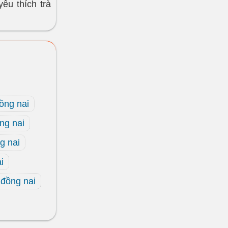
yêu thích trà
ồng nai
ng nai
g nai
i
 đồng nai