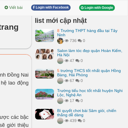
Viết bài
Login with Facebook
Login with Google
list mới cập nhật
 trang
8
Trường THPT hàng đầu tại Tây
Ninh
736
0
Salon làm tóc đẹp quận Hoàn Kiếm,
Hà Nội
47
0
5
trường THCS tốt nhất quận Hồng
ỉnh Đồng Nai
Bàng, Hải Phòng
67
0
 hệ lao động
Trường tiểu học tốt nhất huyện Nghi
Lộc, Nghệ An
17
0
Bí quyết chơi bài Sâm giỏi, chiến
thắng dễ dàng
được các bậc
439
0
sẽ giới thiệu