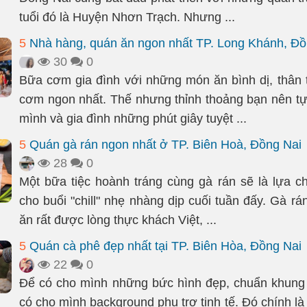
tuổi đó là Huyện Nhơn Trạch. Nhưng ...
5
Nhà hàng, quán ăn ngon nhất TP. Long Khánh, Đồ
30
0
Bữa cơm gia đình với những món ăn bình dị, thân 
cơm ngon nhất. Thế nhưng thỉnh thoảng bạn nên t
mình và gia đình những phút giây tuyệt ...
5
Quán gà rán ngon nhất ở TP. Biên Hoà, Đồng Nai
28
0
Một bữa tiệc hoành tráng cùng gà rán sẽ là lựa ch
cho buổi "chill" nhẹ nhàng dịp cuối tuần đấy. Gà r
ăn rất được lòng thực khách Việt, ...
5
Quán cà phê đẹp nhất tại TP. Biên Hòa, Đồng Nai
22
0
Để có cho mình những bức hình đẹp, chuẩn khung 
có cho mình background phụ trợ tinh tế. Đó chính l