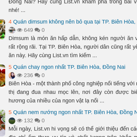
Đồng Nai? Hãy cùng List.vn khám phá trong bài v
nhé! ...
4
Quán dimsum không nên bỏ qua tại TP. Biên Hòa,
649
0
Dimsum là món ăn hấp dẫn, không kén người ăn 
rất rộng rãi. Tại TP. Biên Hòa, người dân cũng rất 
ăn này. Hãy cùng List.vn tìm kiếm ...
5
Quán chay ngon nhất TP. Biên Hòa, Đồng Nai
236
0
Biên Hòa - một thành phố công nghiệp nổi tiếng với
thị đang đua nhau mọc lên, nơi đây còn được biế
hương của nhiều của ngon vật lạ nổi ...
5
Quán nem nướng ngon nhất TP. Biên Hòa, Đồng N
132
0
Mỗi ngày, List.vn hi vọng sẽ có thể giới thiệu đến 