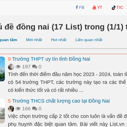
FB
YT
TIC
ủ đề đồng nai (17 List) trong (1/1)
quan tâm
Mới nhất
Hot nhất
Liên quan nhất
9
Trường THPT uy tín tỉnh Đồng Nai
197
0
Tính đến thời điểm đầu năm học 2023 - 2024, toàn t
có 54 trường THPT, các trường này tạo ra các thế
có kiến thức tốt và có rất nhiều ...
5
Trường THCS chất lượng cao tại Đồng Nai
166
0
Việc chọn trường cấp 2 tốt cho con luôn là vấn đề 
phụ huynh đặc biệt quan tâm. Bài viết này List.vn 