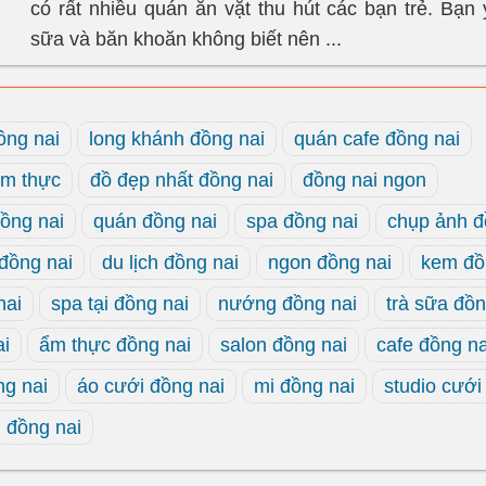
có rất nhiều quán ăn vặt thu hút các bạn trẻ. Bạn 
sữa và băn khoăn không biết nên ...
ồng nai
long khánh đồng nai
quán cafe đồng nai
ẩm thực
đồ đẹp nhất đồng nai
đồng nai ngon
đồng nai
quán đồng nai
spa đồng nai
chụp ảnh đ
 đồng nai
du lịch đồng nai
ngon đồng nai
kem đồ
nai
spa tại đồng nai
nướng đồng nai
trà sữa đồn
ai
ẩm thực đồng nai
salon đồng nai
cafe đồng na
ng nai
áo cưới đồng nai
mi đồng nai
studio cưới
 đồng nai