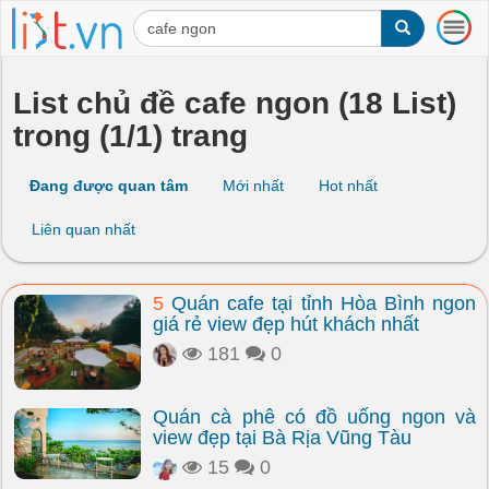
T
o
g
g
List chủ đề cafe ngon (18 List)
l
trong (1/1) trang
e
n
a
Đang được quan tâm
Mới nhất
Hot nhất
v
i
Liên quan nhất
g
a
t
5
Quán cafe tại tỉnh Hòa Bình ngon
i
giá rẻ view đẹp hút khách nhất
o
n
181
0
Quán cà phê có đồ uống ngon và
view đẹp tại Bà Rịa Vũng Tàu
15
0