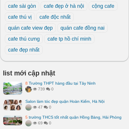
cafe sài gòn
cafe đẹp ở hà nội
cộng cafe
cafe thú vị
cafe độc nhất
quán cafe view đẹp
quán cafe đồng nai
cafe thú cưng
cafe tp hồ chí minh
cafe đẹp nhất
list mới cập nhật
8
Trường THPT hàng đầu tại Tây Ninh
739
0
Salon làm tóc đẹp quận Hoàn Kiếm, Hà Nội
47
0
5
trường THCS tốt nhất quận Hồng Bàng, Hải Phòng
69
0