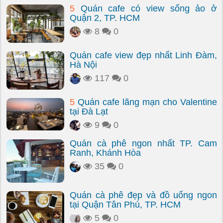
5
Quán cafe có view sống ảo ở
Quận 2, TP. HCM
8
0
Quán cafe view đẹp nhất Linh Đàm,
Hà Nội
117
0
5
Quán cafe lãng mạn cho Valentine
tại Đà Lạt
9
0
Quán cà phê ngon nhất TP. Cam
Ranh, Khánh Hòa
35
0
Quán cà phê đẹp và đồ uống ngon
tại Quận Tân Phú, TP. HCM
5
0