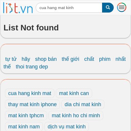
T
o
g
g
List Not found
l
e
n
a
v
i
tự tử
hãy
shop bán
thế giới
chất
phim
nhất
g
thế
thoi trang dep
a
t
i
o
cua hang kinh mat
mat kinh can
n
thay mat kinh iphone
dia chi mat kinh
mat kinh tphcm
mat kinh ho chi minh
mat kinh nam
dịch vụ mat kinh