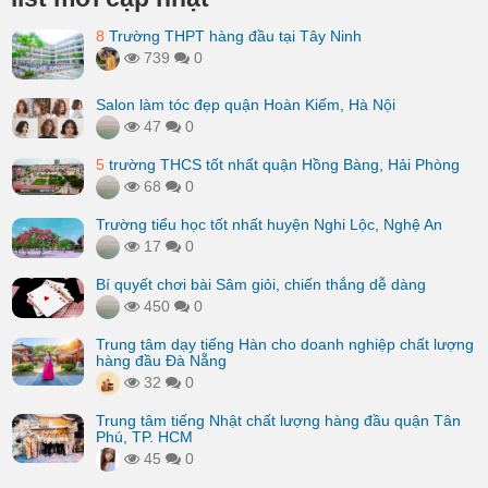
8
Trường THPT hàng đầu tại Tây Ninh
739
0
Salon làm tóc đẹp quận Hoàn Kiếm, Hà Nội
47
0
5
trường THCS tốt nhất quận Hồng Bàng, Hải Phòng
68
0
Trường tiểu học tốt nhất huyện Nghi Lộc, Nghệ An
17
0
Bí quyết chơi bài Sâm giỏi, chiến thắng dễ dàng
450
0
Trung tâm dạy tiếng Hàn cho doanh nghiệp chất lượng
hàng đầu Đà Nẵng
32
0
Trung tâm tiếng Nhật chất lượng hàng đầu quận Tân
Phú, TP. HCM
45
0