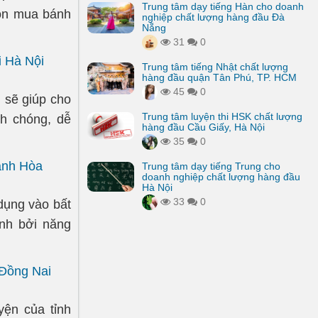
Trung tâm dạy tiếng Hàn cho doanh
họn mua bánh
nghiệp chất lượng hàng đầu Đà
Nẵng
31
0
ại Hà Nội
Trung tâm tiếng Nhật chất lượng
hàng đầu quận Tân Phú, TP. HCM
45
0
n sẽ giúp cho
Trung tâm luyện thi HSK chất lượng
nh chóng, dễ
hàng đầu Cầu Giấy, Hà Nội
35
0
ánh Hòa
Trung tâm dạy tiếng Trung cho
doanh nghiệp chất lượng hàng đầu
Hà Nội
33
0
dụng vào bất
ính bởi năng
 Đồng Nai
yện của tỉnh