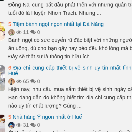
Đồng Nai cũng bắt đầu phát triển với những quán tr
tuổi đó là Huyện Nhơn Trạch. Nhưng ...
5
Tiệm bánh ngọt ngon nhất tại Đà Nẵng
11
0
Bánh ngọt có sức quyến rũ đặc biệt với những ngườ
ăn uống, dù cho bạn gầy hay béo đều khó lòng mà 
Đây sẽ thật sự là thông tin hữu ích ...
6
Địa chỉ cung cấp thiết bị vệ sinh uy tín nhất tỉn
Huế
65
0
Hiện nay, nhu cầu mua sắm thiết bị vệ sinh ngày cà
Bạn đang đắn đo không biết tìm địa chỉ cung cấp thi
nào uy tín chất lượng? Cùng ...
5
Nhà hàng Ý ngon nhất ở Huế
31
0