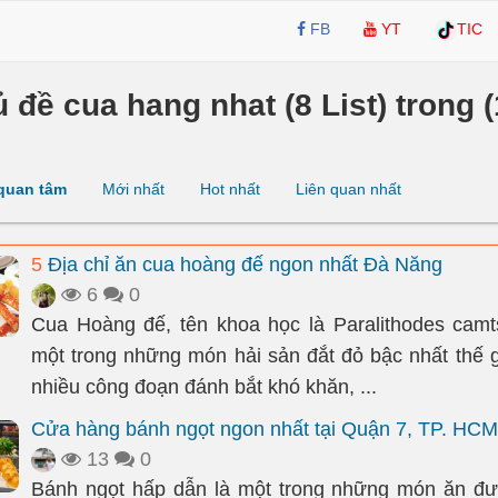
FB
YT
TIC
ủ đề cua hang nhat (8 List) trong (
quan tâm
Mới nhất
Hot nhất
Liên quan nhất
5
Địa chỉ ăn cua hoàng đế ngon nhất Đà Nẵng
6
0
Cua Hoàng đế, tên khoa học là Paralithodes camts
một trong những món hải sản đắt đỏ bậc nhất thế gi
nhiều công đoạn đánh bắt khó khăn, ...
Cửa hàng bánh ngọt ngon nhất tại Quận 7, TP. HCM
13
0
Bánh ngọt hấp dẫn là một trong những món ăn đư