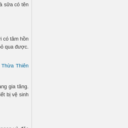
à sữa có tên
i có tâm hồn
bỏ qua được.
h Thừa Thiên
ng gia tăng.
ết bị vệ sinh