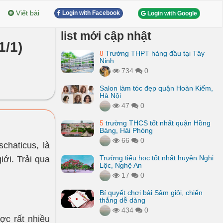
Viết bài
Login with Facebook
Login with Google
list mới cập nhật
1/1)
8
Trường THPT hàng đầu tại Tây
Ninh
734
0
Salon làm tóc đẹp quận Hoàn Kiếm,
Hà Nội
47
0
5
trường THCS tốt nhất quận Hồng
Bàng, Hải Phòng
66
0
chaticus, là
Trường tiểu học tốt nhất huyện Nghi
ới. Trải qua
Lộc, Nghệ An
17
0
Bí quyết chơi bài Sâm giỏi, chiến
thắng dễ dàng
434
0
ợc rất nhiều