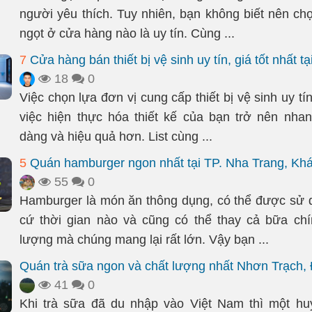
người yêu thích. Tuy nhiên, bạn không biết nên c
ngọt ở cửa hàng nào là uy tín. Cùng ...
7
Cửa hàng bán thiết bị vệ sinh uy tín, giá tốt nhất t
18
0
Việc chọn lựa đơn vị cung cấp thiết bị vệ sinh uy tí
việc hiện thực hóa thiết kế của bạn trở nên nha
dàng và hiệu quả hơn. List cùng ...
5
Quán hamburger ngon nhất tại TP. Nha Trang, Kh
55
0
Hamburger là món ăn thông dụng, có thể được sử 
cứ thời gian nào và cũng có thể thay cả bữa ch
lượng mà chúng mang lại rất lớn. Vậy bạn ...
Quán trà sữa ngon và chất lượng nhất Nhơn Trạch,
41
0
Khi trà sữa đã du nhập vào Việt Nam thì một hu