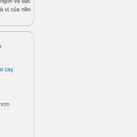
 ngon và đặc
à vị của nền
p
ai cay
 hcm