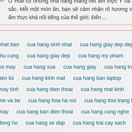
Ở Huế có những nhà hàng mang nét ẩm thực Ý rất
sắc. Mỗi một món ăn, bạn sẽ cảm nhận rõ hương v
ẩm thực khá nổi tiếng của thế giới. Đến ...
nhat ban
cua hang sinh nhat
cua hang giay dep de
thu cung
cua hang giay dep
cua hang my pham
xe may
cua hang sua
cua hang giay
cua hang tr
ien loi
cua hang kinh mat
cua hang ban laptop
may tinh
cua hang dien thoai
cua hang mat kinh
me va be
cua hang hoa ha noi
cua hang thoi trang
 may
cua hang ban dien thoai
cua hang cong nghe
dong ho
cua hang xe dap
cua hang trai cay sach