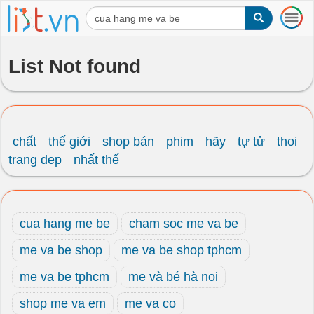
T
o
g
g
List Not found
l
e
n
a
v
i
chất
thế giới
shop bán
phim
hãy
tự tử
thoi
g
trang dep
nhất thế
a
t
i
o
cua hang me be
cham soc me va be
n
me va be shop
me va be shop tphcm
me va be tphcm
me và bé hà noi
shop me va em
me va co