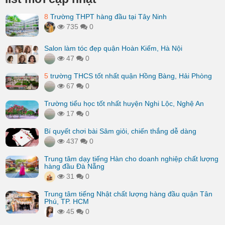
8
Trường THPT hàng đầu tại Tây Ninh
735
0
Salon làm tóc đẹp quận Hoàn Kiếm, Hà Nội
47
0
5
trường THCS tốt nhất quận Hồng Bàng, Hải Phòng
67
0
Trường tiểu học tốt nhất huyện Nghi Lộc, Nghệ An
17
0
Bí quyết chơi bài Sâm giỏi, chiến thắng dễ dàng
437
0
Trung tâm dạy tiếng Hàn cho doanh nghiệp chất lượng
hàng đầu Đà Nẵng
31
0
Trung tâm tiếng Nhật chất lượng hàng đầu quận Tân
Phú, TP. HCM
45
0