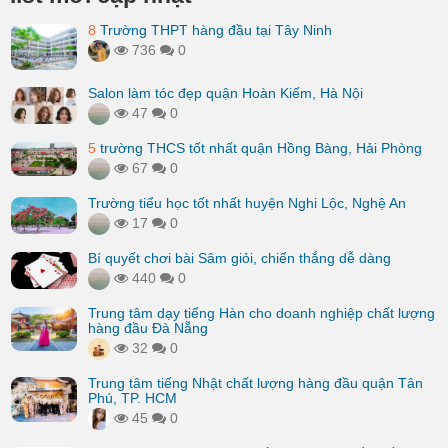
8
Trường THPT hàng đầu tại Tây Ninh
736
0
Salon làm tóc đẹp quận Hoàn Kiếm, Hà Nội
47
0
5
trường THCS tốt nhất quận Hồng Bàng, Hải Phòng
67
0
Trường tiểu học tốt nhất huyện Nghi Lộc, Nghệ An
17
0
Bí quyết chơi bài Sâm giỏi, chiến thắng dễ dàng
440
0
Trung tâm dạy tiếng Hàn cho doanh nghiệp chất lượng
hàng đầu Đà Nẵng
32
0
Trung tâm tiếng Nhật chất lượng hàng đầu quận Tân
Phú, TP. HCM
45
0