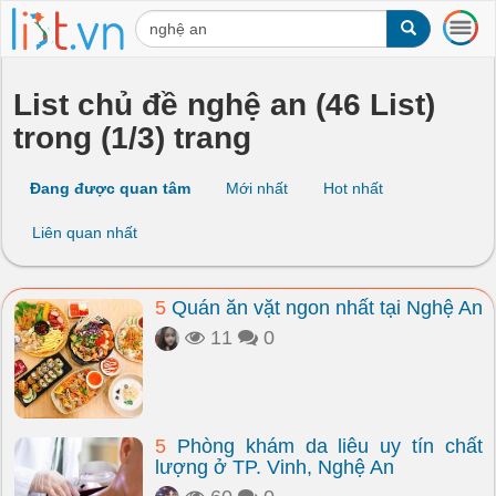
T
o
g
g
List chủ đề nghệ an (46 List)
l
trong (1/3) trang
e
n
a
Đang được quan tâm
Mới nhất
Hot nhất
v
i
Liên quan nhất
g
a
t
5
Quán ăn vặt ngon nhất tại Nghệ An
i
o
11
0
n
5
Phòng khám da liễu uy tín chất
lượng ở TP. Vinh, Nghệ An