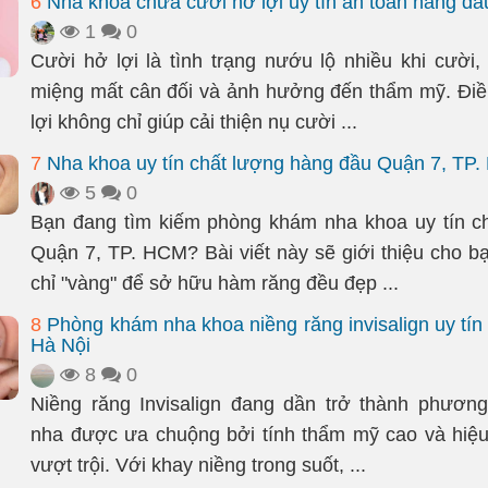
6
Nha khoa chữa cười hở lợi uy tín an toàn hàng đầu
1
0
Cười hở lợi là tình trạng nướu lộ nhiều khi cười,
miệng mất cân đối và ảnh hưởng đến thẩm mỹ. Điều
lợi không chỉ giúp cải thiện nụ cười ...
7
Nha khoa uy tín chất lượng hàng đầu Quận 7, TP
5
0
Bạn đang tìm kiếm phòng khám nha khoa uy tín ch
Quận 7, TP. HCM? Bài viết này sẽ giới thiệu cho b
chỉ "vàng" để sở hữu hàm răng đều đẹp ...
8
Phòng khám nha khoa niềng răng invisalign uy tín 
Hà Nội
8
0
Niềng răng Invisalign đang dần trở thành phươn
nha được ưa chuộng bởi tính thẩm mỹ cao và hiệu 
vượt trội. Với khay niềng trong suốt, ...