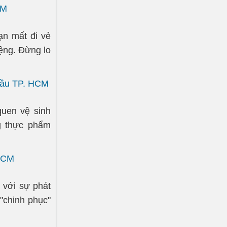
CM
n mất đi vẻ
ệng. Đừng lo
 đầu TP. HCM
quen vệ sinh
g thực phẩm
 HCM
 với sự phát
"chinh phục"