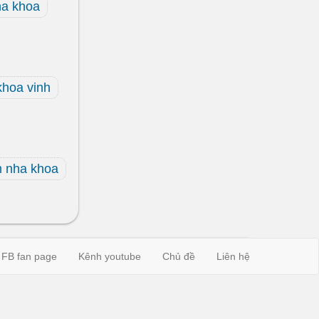
a khoa
khoa vinh
m nha khoa
FB fan page
Kênh youtube
Chủ đề
Liên hệ