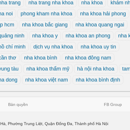
nha trang
nha trang nha khoa
nha khoa
khám nh
ha noi
phong kham nha khoa
nha khoa hải phong
tp hcm
nha khoa bắc giang
nha khoa quang ngai
quảng ninh
nha khoa y
nha khoa an phong
nha 
hồ chí minh
dịch vụ nha khoa
nha khoa uy tin
cần thơ
nha khoa bình
nha khoa đông nam
vung tàu
nha khoa thẩm mỹ
hà nội nha khoa
ta
ha dong
nha khoa việt nam
nha khoa bình định
Bản quyền
FB Group
ái Hà, Phường Trung Liệt, Quận Đống Đa, Thành phố Hà Nội