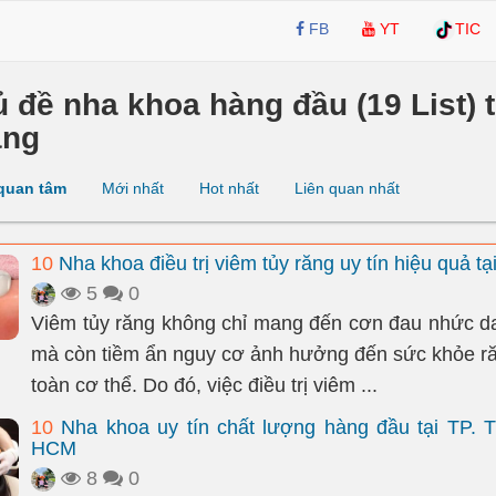
FB
YT
TIC
ủ đề nha khoa hàng đầu (19 List) 
ang
quan tâm
Mới nhất
Hot nhất
Liên quan nhất
10
Nha khoa điều trị viêm tủy răng uy tín hiệu quả t
5
0
Viêm tủy răng không chỉ mang đến cơn đau nhức da
mà còn tiềm ẩn nguy cơ ảnh hưởng đến sức khỏe r
toàn cơ thể. Do đó, việc điều trị viêm ...
10
Nha khoa uy tín chất lượng hàng đầu tại TP. 
HCM
8
0