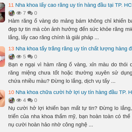
11
Nha khoa lấy cao răng uy tín hàng đầu tại TP. H
7
0
Hàm răng ố vàng do mảng bám không chỉ khiến bạ
đẹp tự tin mà còn ảnh hưởng đến sức khỏe răng mi
lắng, lấy cao răng chính là giải pháp ...
13
Nha khoa tẩy trắng răng uy tín chất lượng hàng
5
0
Bạn e ngại vì hàm răng ố vàng, xỉn màu do thói 
răng miệng chưa tốt hoặc thường xuyên sử dụn
chứa nhiều màu? Đừng lo lắng, dịch vụ tẩy ...
10
Nha khoa chữa cười hở lợi uy tín hàng đầu TP.
4
0
Nụ cười hở lợi khiến bạn mất tự tin? Đừng lo lắng,
triển của nha khoa thẩm mỹ, bạn hoàn toàn có thể 
nụ cười hoàn hảo nhờ công nghệ ...