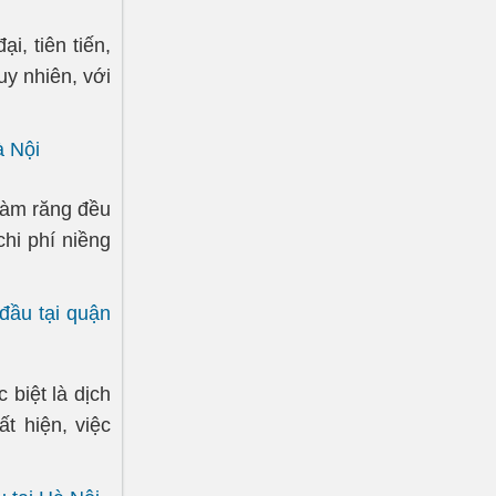
i, tiên tiến,
uy nhiên, với
à Nội
hàm răng đều
chi phí niềng
đầu tại quận
biệt là dịch
t hiện, việc