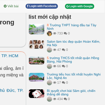
Viết bài
Login with Facebook
Login with Google
list mới cập nhật
trong
8
Trường THPT hàng đầu tại Tây
Ninh
733
0
Salon làm tóc đẹp quận Hoàn Kiếm,
Hà Nội
47
0
ại TP. HCM
5
trường THCS tốt nhất quận Hồng
Bàng, Hải Phòng
66
0
i dẳng, âm ỉ
Trường tiểu học tốt nhất huyện Nghi
ăng miệng và
Lộc, Nghệ An
17
0
Thủ Đức, TP.
Bí quyết chơi bài Sâm giỏi, chiến
thắng dễ dàng
434
0