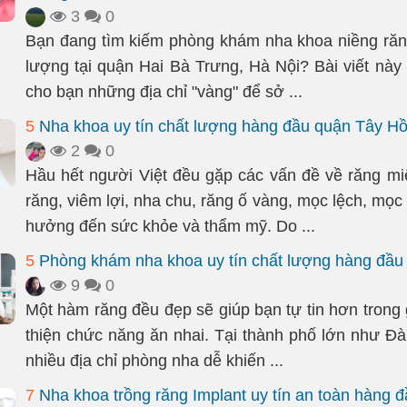
3
0
Bạn đang tìm kiếm phòng khám nha khoa niềng răng
lượng tại quận Hai Bà Trưng, Hà Nội? Bài viết này 
cho bạn những địa chỉ "vàng" để sở ...
5
Nha khoa uy tín chất lượng hàng đầu quận Tây Hồ
2
0
Hầu hết người Việt đều gặp các vấn đề về răng m
răng, viêm lợi, nha chu, răng ố vàng, mọc lệch, mọc
hưởng đến sức khỏe và thẩm mỹ. Do ...
5
Phòng khám nha khoa uy tín chất lượng hàng đầ
9
0
Một hàm răng đều đẹp sẽ giúp bạn tự tin hơn trong g
thiện chức năng ăn nhai. Tại thành phố lớn như Đà
nhiều địa chỉ phòng nha dễ khiến ...
7
Nha khoa trồng răng Implant uy tín an toàn hàng 