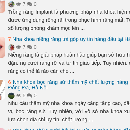
7
0
Trồng răng Implant là phương pháp nha khoa hiện đạ
được ứng dụng rộng rãi trong phục hình răng mất. T
số lượng phòng khám mọc lên ...
7
Nha khoa niềng răng trả góp uy tín hàng đầu tại H
7
0
Niềng răng là giải pháp hoàn hảo giúp bạn sở hữu 
đặn, nụ cười rạng rỡ và tự tin giao tiếp. Tuy nhiên, 
răng có thể là rào cản cho ...
6
Nha khoa bọc răng sứ thẩm mỹ chất lượng hàng 
Đống Đa, Hà Nội
5
0
Nhu cầu thẩm mỹ nha khoa ngày càng tăng cao, đặc 
vụ bọc răng sứ. Tuy nhiên, với vô số nha khoa xuấ
lựa chọn địa chỉ uy tín, chất lượng ...