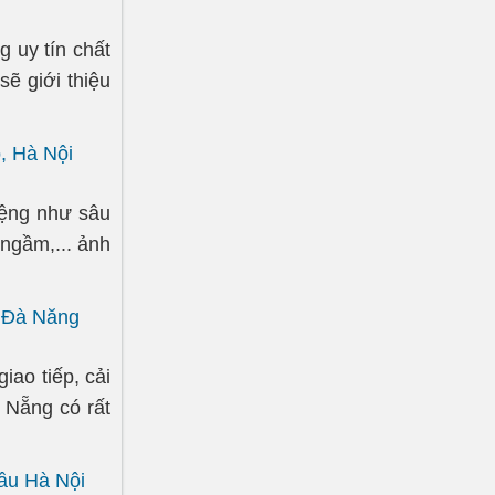
 uy tín chất
sẽ giới thiệu
, Hà Nội
iệng như sâu
 ngầm,... ảnh
u Đà Nẵng
iao tiếp, cải
 Nẵng có rất
đầu Hà Nội