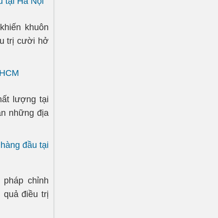
 tại Hà Nội
 khiến khuôn
 trị cười hở
. HCM
ất lượng tại
ạn những địa
hàng đầu tại
g pháp chỉnh
quả điều trị