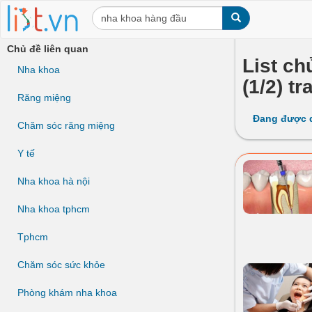
Chủ đề liên quan
List ch
Nha khoa
(1/2) tr
Răng miệng
Đang được 
Chăm sóc răng miệng
Y tế
Nha khoa hà nội
Nha khoa tphcm
Tphcm
Chăm sóc sức khỏe
Phòng khám nha khoa