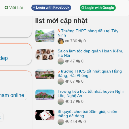
Viết bài
Login with Facebook
Login with Google
list mới cập nhật
8
Trường THPT hàng đầu tại Tây
Ninh
736
0
Salon làm tóc đẹp quận Hoàn Kiếm,
Hà Nội
 dep
47
0
5
trường THCS tốt nhất quận Hồng
Bàng, Hải Phòng
67
0
Trường tiểu học tốt nhất huyện Nghi
ham online
Lộc, Nghệ An
17
0
Bí quyết chơi bài Sâm giỏi, chiến
thắng dễ dàng
t
444
0