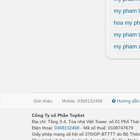
my pham 
hoa my p
my pham t
my pham a
Giới thiệu
Mobile: 0369132468
Hướng dẫn
Công Ty cổ Phần Toplist
Địa chỉ: Tầng 3-4, Tòa nhà Việt Tower, số 01 Phố Th
Điện thoại:
0369132468
- Mã số thuế: 0108747679
Giấy phép mạng xã hội số 370/GP-BTTTT do Bộ Thông