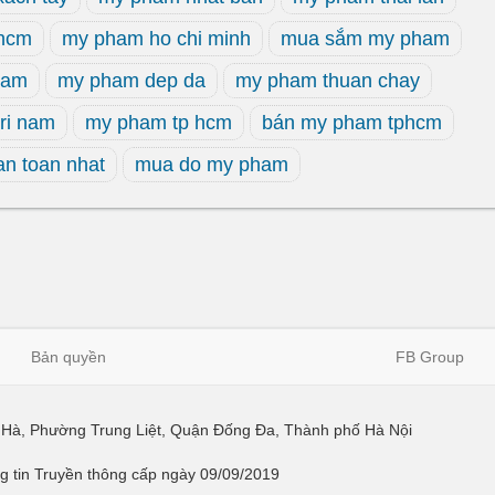
hcm
my pham ho chi minh
mua sắm my pham
ham
my pham dep da
my pham thuan chay
ri nam
my pham tp hcm
bán my pham tphcm
n toan nhat
mua do my pham
Bản quyền
FB Group
ái Hà, Phường Trung Liệt, Quận Đống Đa, Thành phố Hà Nội
 tin Truyền thông cấp ngày 09/09/2019