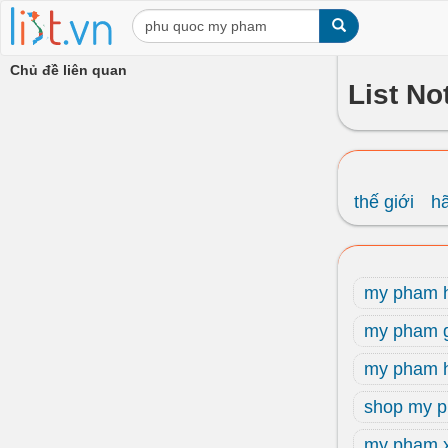
Chủ đề liên quan
List No
thế giới
h
my pham 
my pham gi
my pham h
shop my p
my pham x