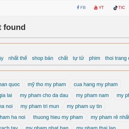
FB
YT
TIC
t found
ãy
nhất thế
shop bán
chất
tự tử
phim
thoi trang
han quoc
mỹ tho my pham
cua hang my pham
a lai
my pham cho da dau
my pham nam
my p
a noi
my pham tri mun
my pham uy tin
ham ha noi
thuong hieu my pham
my pham rẻ nhấ
ach tay
my pham nhat ban
my pham thai lan