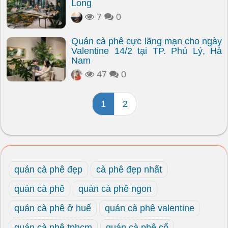
Long
7
0
Quán cà phê cực lãng mạn cho ngày
Valentine 14/2 tại TP. Phủ Lý, Hà
Nam
47
0
1
2
quán cà phê đẹp
cà phê đẹp nhất
quán cà phê
quán cà phê ngon
quán cà phê ở huế
quán cà phê valentine
quán cà phê tphcm
quán cà phê cổ