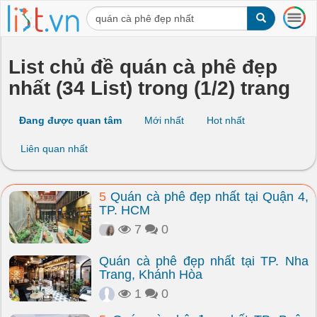
T
o
g
g
List chủ đề quán cà phê đẹp
l
nhất (34 List) trong (1/2) trang
e
n
a
Đang được quan tâm
Mới nhất
Hot nhất
v
i
Liên quan nhất
g
a
t
5
Quán cà phê đẹp nhất tại Quận 4,
i
TP. HCM
o
n
7
0
Quán cà phê đẹp nhất tại TP. Nha
Trang, Khánh Hòa
1
0