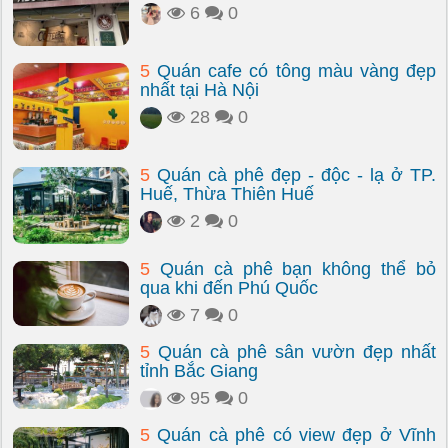
6
0
5
Quán cafe có tông màu vàng đẹp
nhất tại Hà Nội
28
0
5
Quán cà phê đẹp - độc - lạ ở TP.
Huế, Thừa Thiên Huế
2
0
5
Quán cà phê bạn không thể bỏ
qua khi đến Phú Quốc
7
0
5
Quán cà phê sân vườn đẹp nhất
tỉnh Bắc Giang
95
0
5
Quán cà phê có view đẹp ở Vĩnh