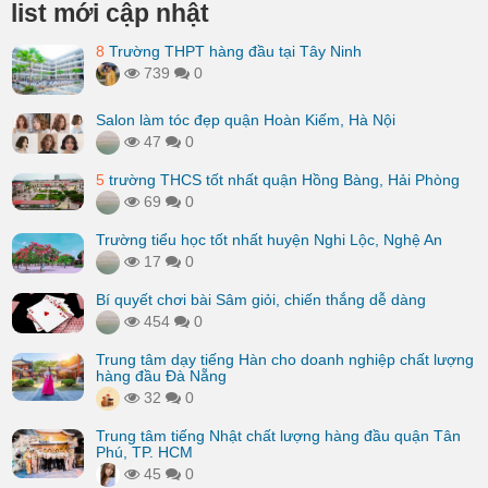
list mới cập nhật
8
Trường THPT hàng đầu tại Tây Ninh
739
0
Salon làm tóc đẹp quận Hoàn Kiếm, Hà Nội
47
0
5
trường THCS tốt nhất quận Hồng Bàng, Hải Phòng
69
0
Trường tiểu học tốt nhất huyện Nghi Lộc, Nghệ An
17
0
Bí quyết chơi bài Sâm giỏi, chiến thắng dễ dàng
454
0
Trung tâm dạy tiếng Hàn cho doanh nghiệp chất lượng
hàng đầu Đà Nẵng
32
0
Trung tâm tiếng Nhật chất lượng hàng đầu quận Tân
Phú, TP. HCM
45
0