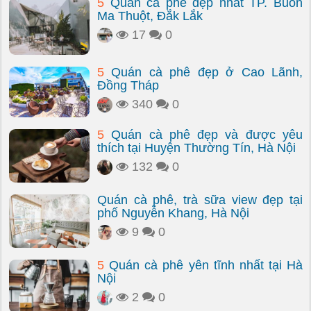
5
Quán cà phê đẹp nhất TP. Buôn
Ma Thuột, Đắk Lắk
17
0
5
Quán cà phê đẹp ở Cao Lãnh,
Đồng Tháp
340
0
5
Quán cà phê đẹp và được yêu
thích tại Huyện Thường Tín, Hà Nội
132
0
Quán cà phê, trà sữa view đẹp tại
phố Nguyễn Khang, Hà Nội
9
0
5
Quán cà phê yên tĩnh nhất tại Hà
Nội
2
0