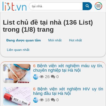
T
o
g
g
List chủ đề tại nhà (136 List)
l
trong (1/8) trang
e
n
a
Đang được quan tâm
Mới nhất
Hot nhất
v
i
Liên quan nhất
g
a
t
6
Bệnh viện xét nghiệm máu uy tín,
i
chuyên nghiệp tại Hà Nội
o
n
26
0
6
Bệnh viện xét nghiệm HIV uy tín
hàng đầu tại Hà Nội
18
0