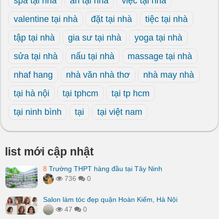
spa tại nhà
ăn tại nhà
việc tại nhà
valentine tại nhà
đặt tại nhà
tiệc tại nhà
tập tại nhà
gia sư tại nhà
yoga tại nhà
sửa tại nhà
nấu tại nhà
massage tại nhà
nhaf hang
nhà văn nhà thơ
nhà may nhà
tại hà nội
tại tphcm
tại tp hcm
tại ninh bình
tại
tại việt nam
list mới cập nhật
8
Trường THPT hàng đầu tại Tây Ninh
736
0
Salon làm tóc đẹp quận Hoàn Kiếm, Hà Nội
47
0