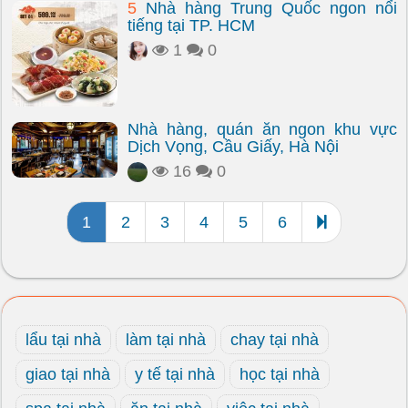
5
Nhà hàng Trung Quốc ngon nổi
tiếng tại TP. HCM
1
0
Nhà hàng, quán ăn ngon khu vực
Dịch Vọng, Cầu Giấy, Hà Nội
16
0
1
2
3
4
5
6
lẩu tại nhà
làm tại nhà
chay tại nhà
giao tại nhà
y tế tại nhà
học tại nhà