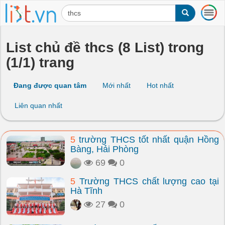
T
o
g
g
List chủ đề thcs (8 List) trong
l
(1/1) trang
e
n
a
Đang được quan tâm
Mới nhất
Hot nhất
v
i
Liên quan nhất
g
a
t
5
trường THCS tốt nhất quận Hồng
i
Bàng, Hải Phòng
o
n
69
0
5
Trường THCS chất lượng cao tại
Hà Tĩnh
27
0