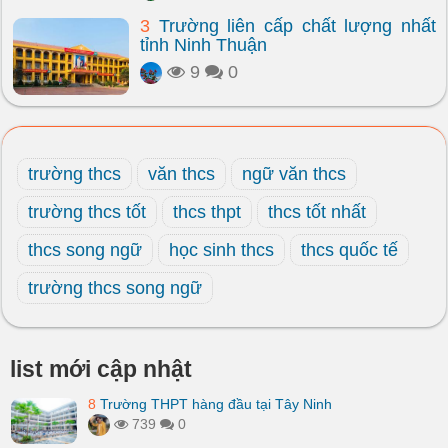
3
Trường liên cấp chất lượng nhất
tỉnh Ninh Thuận
9
0
trường thcs
văn thcs
ngữ văn thcs
trường thcs tốt
thcs thpt
thcs tốt nhất
thcs song ngữ
học sinh thcs
thcs quốc tế
trường thcs song ngữ
list mới cập nhật
8
Trường THPT hàng đầu tại Tây Ninh
739
0