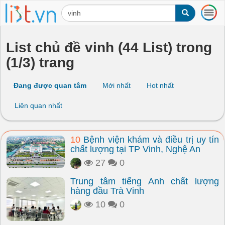
T
o
g
g
List chủ đề vinh (44 List) trong
l
(1/3) trang
e
n
a
Đang được quan tâm
Mới nhất
Hot nhất
v
i
Liên quan nhất
g
a
t
10
Bệnh viện khám và điều trị uy tín
i
chất lượng tại TP Vinh, Nghệ An
o
n
27
0
Trung tâm tiếng Anh chất lượng
hàng đầu Trà Vinh
10
0