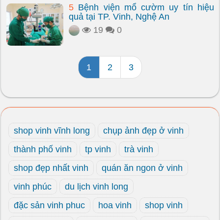
5
Bệnh viện mổ cườm uy tín hiệu
quả tại TP. Vinh, Nghệ An
19
0
1
2
3
shop vinh vĩnh long
chụp ảnh đẹp ở vinh
thành phố vinh
tp vinh
trà vinh
shop đẹp nhất vinh
quán ăn ngon ở vinh
vinh phúc
du lịch vinh long
đặc sản vinh phuc
hoa vinh
shop vinh