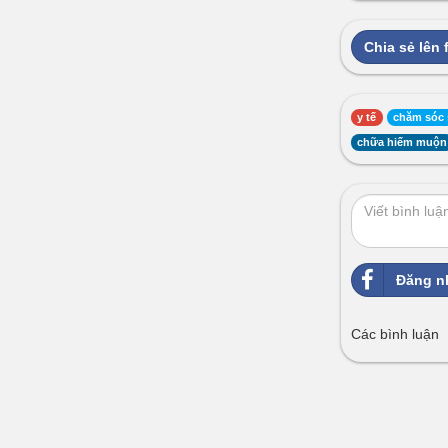
Chia sẻ lên
y tế
chăm sóc 
chữa hiếm muộn
Đăng n
Các bình luận