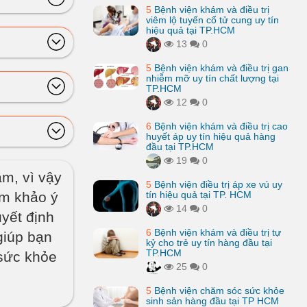
5
Bệnh viện khám và điều trị
viêm lộ tuyến cổ tử cung uy tín
hiệu quả tại TP.HCM
13
0
5
Bệnh viện khám và điều trị gan
nhiễm mỡ uy tín chất lượng tại
TP.HCM
12
0
6
Bệnh viện khám và điều trị cao
huyết áp uy tín hiệu quả hàng
đầu tại TP.HCM
19
0
âm, vì vậy
5
Bệnh viện điều trị áp xe vú uy
am khảo ý
tín hiệu quả tại TP. HCM
14
0
uyết định
6
Bệnh viện khám và điều trị tự
giúp bạn
kỷ cho trẻ uy tín hàng đầu tại
TP.HCM
 sức khỏe
25
0
5
Bệnh viện chăm sóc sức khỏe
sinh sản hàng đầu tại TP HCM