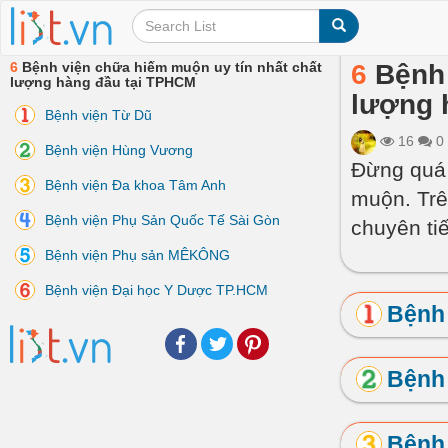
6
Bệnh viện chữa hiếm muộn uy tín nhất chất
6
Bệnh 
lượng hàng đầu tại TPHCM
lượng 
Bệnh viện Từ Dũ
16
0
Bệnh viện Hùng Vương
Đừng quá 
Bệnh viện Đa khoa Tâm Anh
muộn. Trê
Bệnh viện Phụ Sản Quốc Tế Sài Gòn
chuyên ti
Bệnh viện Phụ sản MÊKÔNG
Bệnh viện Đại học Y Dược TP.HCM
Bệnh
Facebook
Twitter
Pinterest
Bệnh
Bệnh