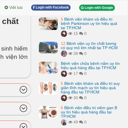
Viết bài
Login with Facebook
Login with Google
 chất
5
Bệnh viện khám và điều trị
bệnh Parkinson uy tín hiệu quả
tại TP.HCM
15
0
12
Bệnh viện uy tín chất lượng
 sinh hiếm
có quy mô lớn nhất tại TP HCM
38
0
h viện lớn
Bệnh viện chữa bệnh nấm uy tín
hiệu quả hàng đầu tại TP.HCM
17
0
5
Bệnh viện khám và điều trị suy
giãn tĩnh mạch uy tín hiệu quả
hàng đầu tại TP.HCM
30
0
6
Bệnh viện điều trị viêm gan B
uy tín hiệu quả hàng đầu tại
TP.HCM
49
0