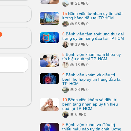
21
0
15
Bệnh viện tư nhân uy tín chất
lượng hàng đầu tại TP.HCM
93
0
6
Bệnh viện tầm soát ung thư đại
n
tràng uy tín hàng đầu tại TP.HCM
19
0
5
Bệnh viện khám nam khoa uy
tín hiệu quả tại TP. HCM
18
0
9
Bệnh viện khám và điều trị
bệnh hô hấp uy tín hàng đầu tại
TP. HCM
28
0
10
Bệnh viện khám và điều trị
bệnh tăng nhãn áp uy tín hiệu
quả tại TP. HCM
6
0
5
Bệnh viện khám và điều trị
thiếu máu não uy tín chất lượng