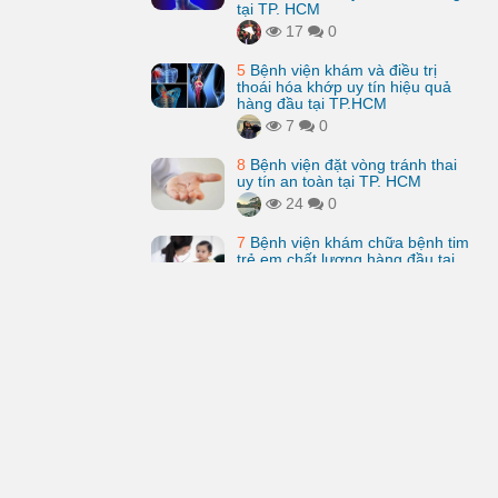
tại TP. HCM
17
0
5
Bệnh viện khám và điều trị
thoái hóa khớp uy tín hiệu quả
hàng đầu tại TP.HCM
7
0
8
Bệnh viện đặt vòng tránh thai
uy tín an toàn tại TP. HCM
24
0
7
Bệnh viện khám chữa bệnh tim
trẻ em chất lượng hàng đầu tại
TP.HCM
28
0
FB fan page
Kênh youtube
Chủ đề
Liên hệ