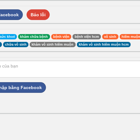
 facebook
Báo lỗi
sức khoẻ
khám chữa bệnh
bệnh viện
bệnh viện hcm
vô sinh
hiếm muộ
chữa vô sinh
khám vô sinh hiếm muộn
khám vô sinh hiếm muộn hcm
hập bằng Facebook