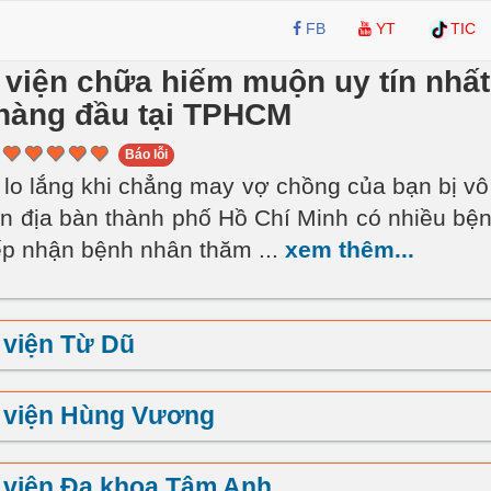
FB
YT
TIC
viện chữa hiếm muộn uy tín nhất
hàng đầu tại TPHCM
Báo lỗi
lo lắng khi chẳng may vợ chồng của bạn bị vô
n địa bàn thành phố Hồ Chí Minh có nhiều bện
ếp nhận bệnh nhân thăm
...
xem thêm...
 viện Từ Dũ
 viện Hùng Vương
 viện Đa khoa Tâm Anh