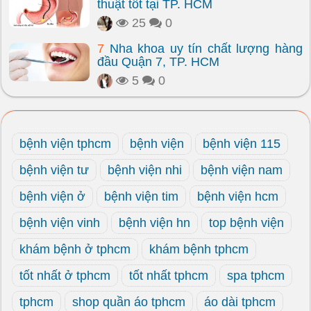
thuật tốt tại TP. HCM
25
0
7
Nha khoa uy tín chất lượng hàng
đầu Quận 7, TP. HCM
5
0
bệnh viện tphcm
bệnh viện
bệnh viện 115
bệnh viện tư
bệnh viện nhi
bệnh viện nam
bệnh viện ở
bệnh viện tim
bệnh viện hcm
bệnh viện vinh
bệnh viện hn
top bệnh viện
khám bệnh ở tphcm
khám bệnh tphcm
tốt nhất ở tphcm
tốt nhất tphcm
spa tphcm
tphcm
shop quần áo tphcm
áo dài tphcm