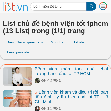
T
o
g
g
List chủ đề bệnh viện tốt tphcm
l
(13 List) trong (1/1) trang
e
n
a
Đang được quan tâm
Mới nhất
Hot nhất
v
i
Liên quan nhất
g
a
t
Bệnh viện khám tổng quát chất
i
lượng hàng đầu tại TP.HCM
o
n
42
0
5
Bệnh viện khám và điều trị rối loạn
tiền đình uy tín hiệu quả tại TP. Hồ
Chí Minh
11
0