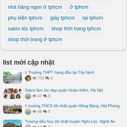
nhà hàng ngon ở tphcm
ở tphcm
phụ kiện tphcm
giày tphcm
tại tphcm
salon tóc tphcm
shop thời trang tphcm
shop thời trang ở tphcm
list mới cập nhật
8
Trường THPT hàng đầu tại Tây Ninh
733
0
Salon làm tóc đẹp quận Hoàn Kiếm, Hà Nội
47
0
5
trường THCS tốt nhất quận Hồng Bàng, Hải Phòng
66
0
Trường tiểu học tốt nhất huyện Nghi Lộc, Nghệ An