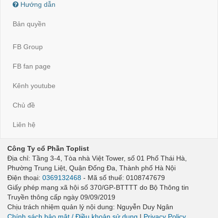
Hướng dẫn
Bản quyền
FB Group
FB fan page
Kênh youtube
Chủ đề
Liên hệ
Công Ty cổ Phần Toplist
Địa chỉ: Tầng 3-4, Tòa nhà Việt Tower, số 01 Phố Thái Hà,
Phường Trung Liệt, Quận Đống Đa, Thành phố Hà Nội
Điện thoại:
0369132468
- Mã số thuế: 0108747679
Giấy phép mạng xã hội số 370/GP-BTTTT do Bộ Thông tin
Truyền thông cấp ngày 09/09/2019
Chịu trách nhiệm quản lý nội dung: Nguyễn Duy Ngân
Chính sách bảo mật / Điều khoản sử dụng
|
Privacy Policy