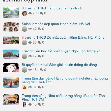
8
Trường THPT hàng đầu tại Tây Ninh
733
0
Salon làm tóc đẹp quận Hoàn Kiếm, Hà Nội
47
0
5
trường THCS tốt nhất quận Hồng Bàng, Hải Phòng
66
0
Trường tiểu học tốt nhất huyện Nghi Lộc, Nghệ An
17
0
Bí quyết chơi bài Sâm giỏi, chiến thắng dễ dàng
434
0
Trung tâm dạy tiếng Hàn cho doanh nghiệp chất lượng
hàng đầu Đà Nẵng
31
0
Trung tâm tiếng Nhật chất lượng hàng đầu quận Tân
Phú, TP. HCM
45
0