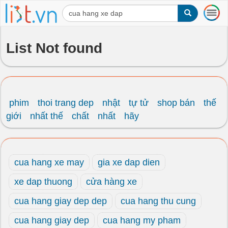
T
o
g
g
List Not found
l
e
n
a
v
i
phim
thoi trang dep
nhật
tự tử
shop bán
thế
g
giới
nhất thế
chất
nhất
hãy
a
t
i
o
cua hang xe may
gia xe dap dien
n
xe dap thuong
cửa hàng xe
cua hang giay dep dep
cua hang thu cung
cua hang giay dep
cua hang my pham