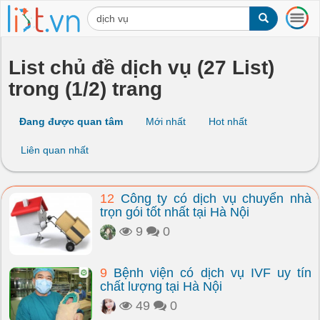
T
o
g
g
List chủ đề dịch vụ (27 List)
l
trong (1/2) trang
e
n
a
Đang được quan tâm
Mới nhất
Hot nhất
v
i
Liên quan nhất
g
a
t
12
Công ty có dịch vụ chuyển nhà
i
trọn gói tốt nhất tại Hà Nội
o
n
9
0
9
Bệnh viện có dịch vụ IVF uy tín
chất lượng tại Hà Nội
49
0