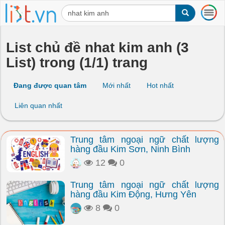
T
o
g
g
List chủ đề nhat kim anh (3
l
List) trong (1/1) trang
e
n
a
Đang được quan tâm
Mới nhất
Hot nhất
v
i
Liên quan nhất
g
a
t
Trung tâm ngoại ngữ chất lượng
i
hàng đầu Kim Sơn, Ninh Bình
o
n
12
0
Trung tâm ngoại ngữ chất lượng
hàng đầu Kim Động, Hưng Yên
8
0