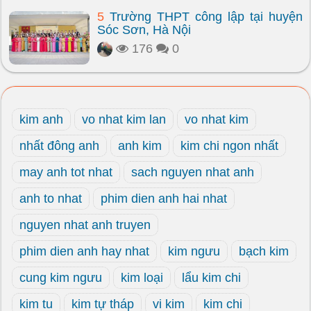
5
Trường THPT công lập tại huyện
Sóc Sơn, Hà Nội
176
0
kim anh
vo nhat kim lan
vo nhat kim
nhất đông anh
anh kim
kim chi ngon nhất
may anh tot nhat
sach nguyen nhat anh
anh to nhat
phim dien anh hai nhat
nguyen nhat anh truyen
phim dien anh hay nhat
kim ngưu
bạch kim
cung kim ngưu
kim loại
lẩu kim chi
kim tu
kim tự tháp
vi kim
kim chi