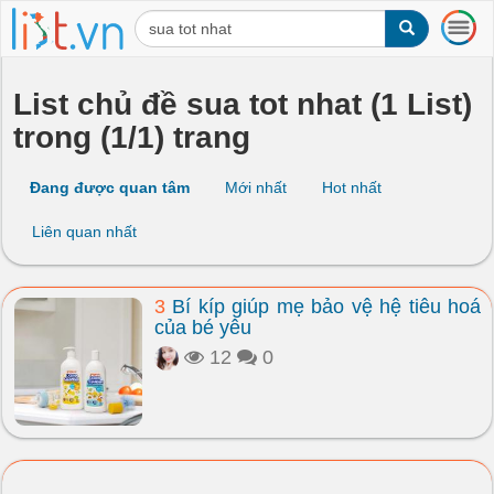
T
o
g
g
List chủ đề sua tot nhat (1 List)
l
trong (1/1) trang
e
n
a
Đang được quan tâm
Mới nhất
Hot nhất
v
i
Liên quan nhất
g
a
t
3
Bí kíp giúp mẹ bảo vệ hệ tiêu hoá
i
của bé yêu
o
n
12
0