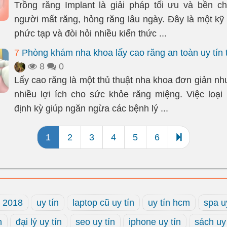
Trồng răng Implant là giải pháp tối ưu và bền c
người mất răng, hỏng răng lâu ngày. Đây là một kỹ 
phức tạp và đòi hỏi nhiều kiến thức ...
7
Phòng khám nha khoa lấy cao răng an toàn uy tín 
8
0
Lấy cao răng là một thủ thuật nha khoa đơn giản nh
nhiều lợi ích cho sức khỏe răng miệng. Việc loại
định kỳ giúp ngăn ngừa các bệnh lý ...
1
2
3
4
5
6
t 2018
uy tín
laptop cũ uy tín
uy tín hcm
spa u
n
đại lý uy tín
seo uy tín
iphone uy tín
sách uy 