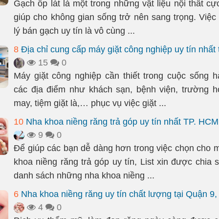
Gạch ốp lát là một trong những vật liệu nội thất cực
giúp cho không gian sống trở nên sang trọng. Việc 
lý bán gạch uy tín là vô cùng ...
8
Địa chỉ cung cấp máy giặt công nghiệp uy tín nhất 
15
0
Máy giặt công nghiệp cần thiết trong cuộc sống h
các địa điểm như khách sạn, bệnh viện, trường 
may, tiệm giặt là,… phục vụ việc giặt ...
10
Nha khoa niềng răng trả góp uy tín nhất TP. HCM
9
0
Để giúp các bạn dễ dàng hơn trong việc chọn cho 
khoa niềng răng trả góp uy tín, List xin được chia s
danh sách những nha khoa niềng ...
6
Nha khoa niềng răng uy tín chất lượng tại Quận 9
4
0