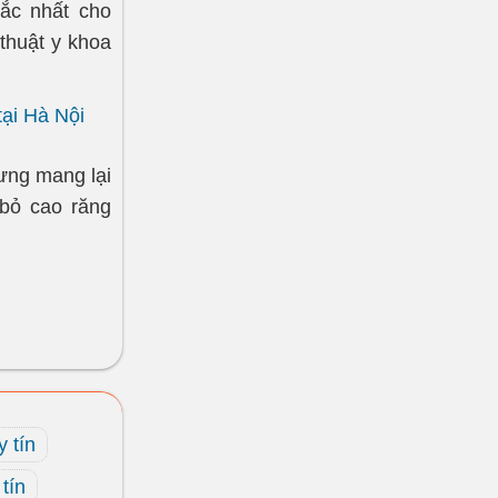
hắc nhất cho
thuật y khoa
tại Hà Nội
ưng mang lại
 bỏ cao răng
y tín
tín