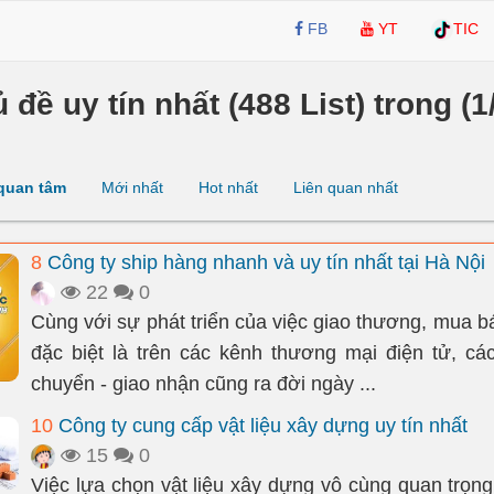
FB
YT
TIC
ủ đề uy tín nhất (488 List) trong (1
quan tâm
Mới nhất
Hot nhất
Liên quan nhất
8
Công ty ship hàng nhanh và uy tín nhất tại Hà Nội
22
0
Cùng với sự phát triển của việc giao thương, mua b
đặc biệt là trên các kênh thương mại điện tử, cá
chuyển - giao nhận cũng ra đời ngày ...
10
Công ty cung cấp vật liệu xây dựng uy tín nhất
15
0
Việc lựa chọn vật liệu xây dựng vô cùng quan trọng