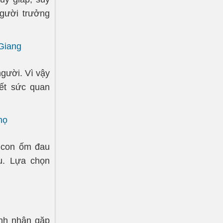
người trưởng
 Giang
gười. Vì vậy
hết sức quan
họ
c con ốm đau
u. Lựa chọn
ệnh nhân gặp