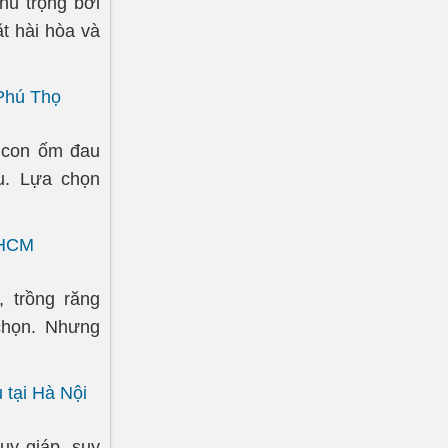
hú trọng bởi
t hài hòa và
 Phú Thọ
c con ốm đau
u. Lựa chọn
P HCM
 trồng răng
chọn. Nhưng
 tại Hà Nội
uy giáp, suy