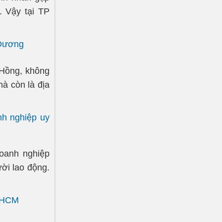
. Vậy tại TP
 Dương
Hồng, không
à còn là địa
h nghiệp uy
oanh nghiệp
ời lao động.
P HCM