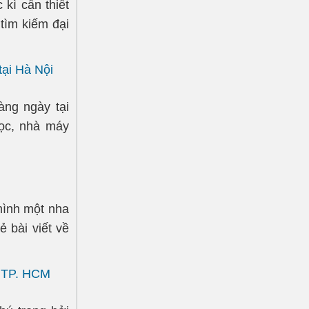
 kì cần thiết
tìm kiếm đại
tại Hà Nội
àng ngày tại
học, nhà máy
mình một nha
ẻ bài viết về
, TP. HCM