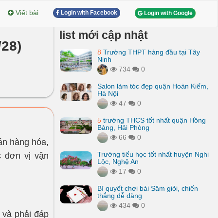
Viết bài
Login with Facebook
Login with Google
list mới cập nhật
/28)
8
Trường THPT hàng đầu tại Tây
Ninh
734
0
Salon làm tóc đẹp quận Hoàn Kiếm,
Hà Nội
47
0
5
trường THCS tốt nhất quận Hồng
Bàng, Hải Phòng
66
0
án hàng hóa,
Trường tiểu học tốt nhất huyện Nghi
c đơn vị vận
Lộc, Nghệ An
17
0
Bí quyết chơi bài Sâm giỏi, chiến
thắng dễ dàng
434
0
 và phải đáp