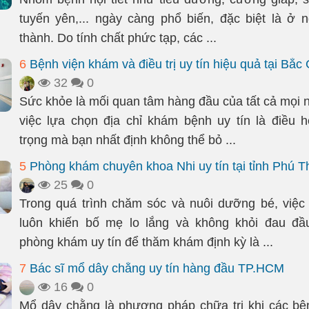
tuyến yên,... ngày càng phổ biến, đặc biệt là ở 
thành. Do tính chất phức tạp, các ...
6
Bệnh viện khám và điều trị uy tín hiệu quả tại Bắc
32
0
Sức khỏe là mối quan tâm hàng đầu của tất cả mọi n
việc lựa chọn địa chỉ khám bệnh uy tín là điều 
trọng mà bạn nhất định không thể bỏ ...
5
Phòng khám chuyên khoa Nhi uy tín tại tỉnh Phú T
25
0
Trong quá trình chăm sóc và nuôi dưỡng bé, việ
luôn khiến bố mẹ lo lắng và không khỏi đau đầ
phòng khám uy tín để thăm khám định kỳ là ...
7
Bác sĩ mổ dây chằng uy tín hàng đầu TP.HCM
16
0
Mổ dây chằng là phương pháp chữa trị khi các b