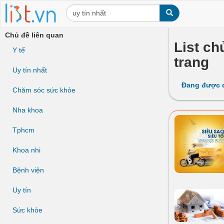
Chủ đề liên quan
List ch
Y tế
trang
Uy tín nhất
Đang được 
Chăm sóc sức khỏe
Nha khoa
Tphcm
Khoa nhi
Bệnh viện
Uy tín
Sức khỏe