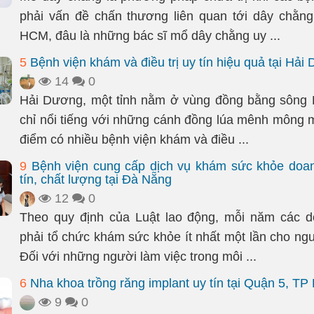
phải vấn đề chấn thương liên quan tới dây chằng
HCM, đâu là những bác sĩ mổ dây chằng uy ...
5
Bệnh viện khám và điều trị uy tín hiệu quả tại Hải
14
0
Hải Dương, một tỉnh nằm ở vùng đồng bằng sông 
chỉ nổi tiếng với những cánh đồng lúa mênh mông m
điểm có nhiều bệnh viện khám và điều ...
9
Bệnh viện cung cấp dịch vụ khám sức khỏe doan
tín, chất lượng tại Đà Nẵng
12
0
Theo quy định của Luật lao động, mỗi năm các d
phải tổ chức khám sức khỏe ít nhất một lần cho ngư
Đối với những người làm việc trong môi ...
6
Nha khoa trồng răng implant uy tín tại Quận 5, T
9
0