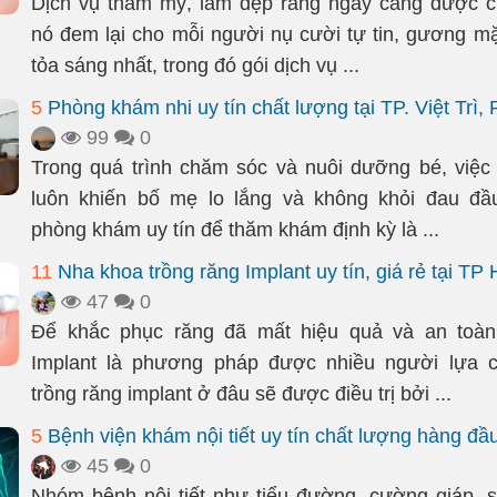
Dịch vụ thẩm mỹ, làm đẹp răng ngày càng được c
nó đem lại cho mỗi người nụ cười tự tin, gương mặ
tỏa sáng nhất, trong đó gói dịch vụ ...
5
Phòng khám nhi uy tín chất lượng tại TP. Việt Trì,
99
0
Trong quá trình chăm sóc và nuôi dưỡng bé, việ
luôn khiến bố mẹ lo lắng và không khỏi đau đầ
phòng khám uy tín để thăm khám định kỳ là ...
11
Nha khoa trồng răng Implant uy tín, giá rẻ tại T
47
0
Để khắc phục răng đã mất hiệu quả và an toàn,
Implant là phương pháp được nhiều người lựa 
trồng răng implant ở đâu sẽ được điều trị bởi ...
5
Bệnh viện khám nội tiết uy tín chất lượng hàng đầu
45
0
Nhóm bệnh nội tiết như tiểu đường, cường giáp, s