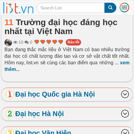
T
o
g
11
Trường đại học đáng học
g
nhất tại Việt Nam
l
e
n
10
0
Báo lỗi
a
Bạn đang thắc mắc liệu ở Việt Nam có bao nhiêu trường
v
đại học có chất lượng đào tạo và cơ sở vật chất tốt nhất.
i
Hôm nay, list.vn sẽ cùng các bạn điểm qua những
...
xem
g
thêm...
a
t
i
o
Đại học Quốc gia Hà Nội
n
Đại học Hà Nội
Đại học Văn Hiến