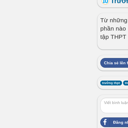
Trườ
Từ những 
phần nào 
tập THPT 
Chia sẻ lên
trường thpt
tr
Đăng n