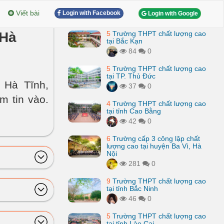
Viết bài
Login with Facebook
Login with Google
 Hà
5
Trường THPT chất lượng cao
tại Bắc Kạn
84
0
5
Trường THPT chất lượng cao
tại TP. Thủ Đức
 Hà Tĩnh,
37
0
m tin vào.
4
Trường THPT chất lượng cao
tại tỉnh Cao Bằng
42
0
6
Trường cấp 3 công lập chất
lượng cao tại huyện Ba Vì, Hà
Nội
281
0
9
Trường THPT chất lượng cao
tại tỉnh Bắc Ninh
46
0
5
Trường THPT chất lượng cao
tại tỉnh Lào Cai