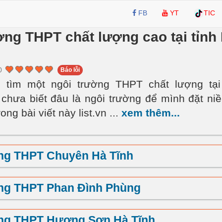
FB
YT
TIC
ng THPT chất lượng cao tại tỉnh
0
Báo lỗi
 tìm một ngôi trường THPT chất lượng tại
 chưa biết đâu là ngôi trường để mình đặt niề
ong bài viết này list.vn
...
xem thêm...
ng THPT Chuyên Hà Tĩnh
ng THPT Phan Đình Phùng
ng THPT Hương Sơn Hà Tĩnh