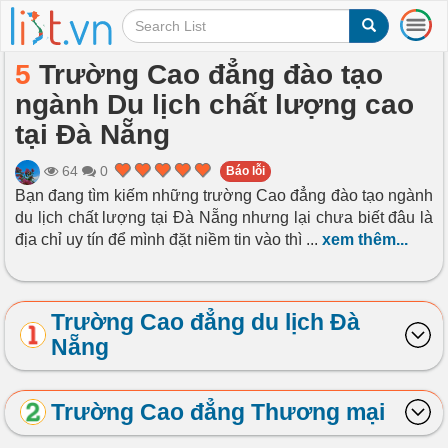
T
o
g
5
Trường Cao đẳng đào tạo
g
ngành Du lịch chất lượng cao
l
e
tại Đà Nẵng
n
a
64
0
Báo lỗi
v
Bạn đang tìm kiếm những trường Cao đẳng đào tạo ngành
i
du lịch chất lượng tại Đà Nẵng nhưng lại chưa biết đâu là
g
a
địa chỉ uy tín để mình đặt niềm tin vào thì
...
xem thêm...
t
i
o
Trường Cao đẳng du lịch Đà
n
Nẵng
Trường Cao đẳng Thương mại