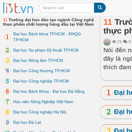
11
Trường đại học đào tạo ngành Công nghệ
11
Trườ
thực phẩm chất lượng hàng đầu tại Việt Nam
thực p
Đại học Bách khoa TP.HCM - ĐHQG
TP.HCM
21
0
Nói đến 
Đại học Sư phạm Kỹ thuật TP.HCM
đây là ng
Đại học Nông lâm TP.HCM
thích đam
Đại học Công thương TP.HCM
Đại học Công nghiệp TP.HCM
Đại 
Đại học Bách Khoa - Đại học Đà Nẵng
Học viện Nông Nghiệp Việt Nam
Đại h
Đại học Công nghiệp Hà Nội
Đại học Đà Lạt
Đại 