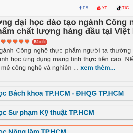
FB
YT
TIC
ng đại học đào tạo ngành Công 
hẩm chất lượng hàng đầu tại Việ
Báo lỗi
ngành Công nghệ thực phẩm người ta thường 
ành học ứng dụng mang tính thực tiễn cao. N
 mê công nghệ và nghiên
...
xem thêm...
học Bách khoa TP.HCM - ĐHQG TP.HCM
ọc Sư phạm Kỹ thuật TP.HCM
học Nông lâm TP.HCM