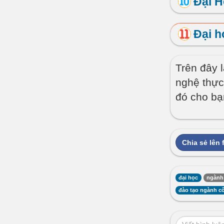
Đại H
Đại h
Trên đây 
nghệ thực 
đó cho bạ
Chia sẻ lên
đại học
ngành
đào tạo ngành c