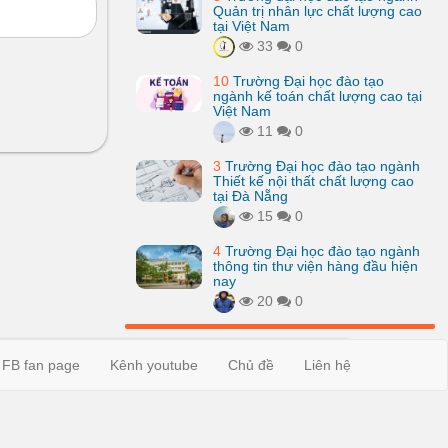
Quản trị nhân lực chất lượng cao
tại Việt Nam
33
0
10
Trường Đại học đào tạo
ngành kế toán chất lượng cao tại
Việt Nam
11
0
3
Trường Đại học đào tạo ngành
Thiết kế nội thất chất lượng cao
tại Đà Nẵng
15
0
4
Trường Đại học đào tạo ngành
thông tin thư viện hàng đầu hiện
nay
20
0
FB fan page
Kênh youtube
Chủ đề
Liên hệ