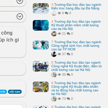
3
Trường Đại học đào tạo ngành
Kiến trúc hàng đầu tại Đà Nẵng
9
0
4
Trường đại học đào tạo ngành
Kỹ thuật phần mềm chất lượng
cao tại Hà Nội
h công
21
0
úp ích gì
7
Trường Đại học đào tạo ngành
Công nghệ sinh học chất lượng
cao tại TP HCM
37
0
5
Trường đại học đào tạo ngành
Công nghệ Kỹ thuật điện, điện tử
chất lượng cao tại Hà Nội
30
0
6
Trường đại học đào tạo ngành
Công nghệ Kỹ thuật điều khiển
và tự động hóa chất lượng cao
 nhất
việt nam
tại Hà Nội
73
0
8
Trường đại học đào tạo ngành