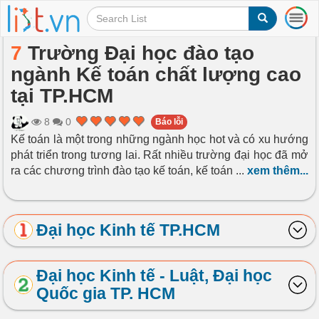
T
o
g
7
Trường Đại học đào tạo
g
ngành Kế toán chất lượng cao
l
e
tại TP.HCM
n
a
8
0
Báo lỗi
v
Kế toán là một trong những ngành học hot và có xu hướng
i
phát triển trong tương lai. Rất nhiều trường đại học đã mở
g
a
ra các chương trình đào tạo kế toán, kế toán
...
xem thêm...
t
i
o
Đại học Kinh tế TP.HCM
n
Đại học Kinh tế - Luật, Đại học
Quốc gia TP. HCM