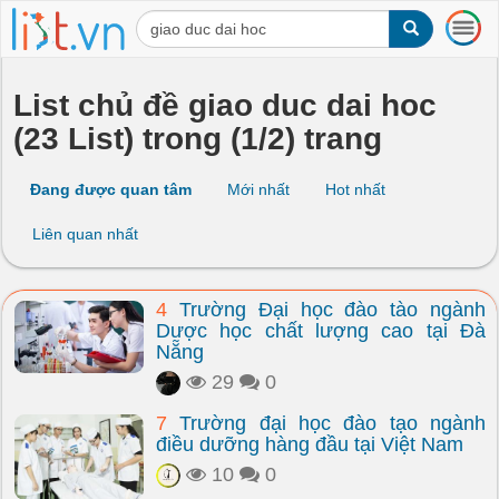
T
o
g
g
List chủ đề giao duc dai hoc
l
(23 List) trong (1/2) trang
e
n
a
Đang được quan tâm
Mới nhất
Hot nhất
v
i
Liên quan nhất
g
a
t
4
Trường Đại học đào tào ngành
i
Dược học chất lượng cao tại Đà
o
Nẵng
n
29
0
7
Trường đại học đào tạo ngành
điều dưỡng hàng đầu tại Việt Nam
10
0